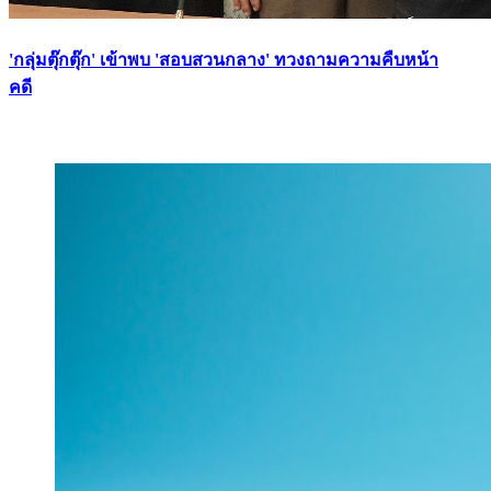
'กลุ่มตุ๊กตุ๊ก' เข้าพบ 'สอบสวนกลาง' ทวงถามความคืบหน้า
คดี