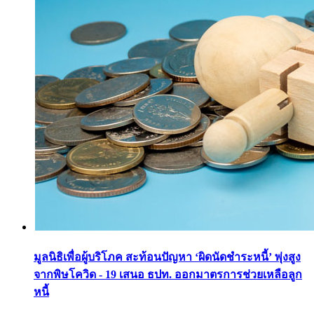
มูลนิธิเพื่อผู้บริโภค สะท้อนปัญหา ‘ผิดนัดชำระหนี้’ พุ่งสูง
จากพิษโควิด - 19 เสนอ ธปท. ออกมาตรการช่วยเหลือลูก
หนี้