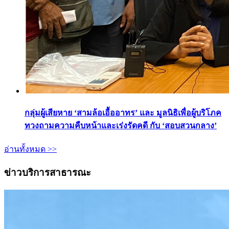
กลุ่มผู้เสียหาย ‘สามล้อเอื้ออาทร’ และ มูลนิธิเพื่อผู้บริโภค
ทวงถามความคืบหน้าและเร่งรัดคดี กับ ‘สอบสวนกลาง’
อ่านทั้งหมด >>
ข่าวบริการสาธารณะ