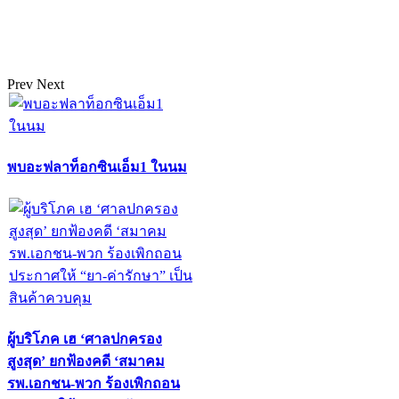
Prev
Next
พบอะฟลาท็อกซินเอ็ม1 ในนม
ผู้บริโภค เฮ ‘ศาลปกครอง
สูงสุด’ ยกฟ้องคดี ‘สมาคม
รพ.เอกชน-พวก ร้องเพิกถอน