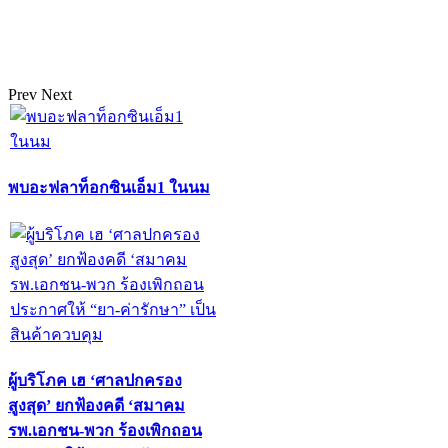
Prev
Next
พบอะฟลาท็อกซินเอ็ม1 ในนม
ผู้บริโภค เฮ ‘ศาลปกครอง
สูงสุด’ ยกฟ้องคดี ‘สมาคม
รพ.เอกชน-พวก ร้องเพิกถอน