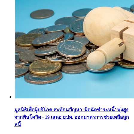
มูลนิธิเพื่อผู้บริโภค สะท้อนปัญหา ‘ผิดนัดชำระหนี้’ พุ่งสูง
จากพิษโควิด - 19 เสนอ ธปท. ออกมาตรการช่วยเหลือลูก
หนี้