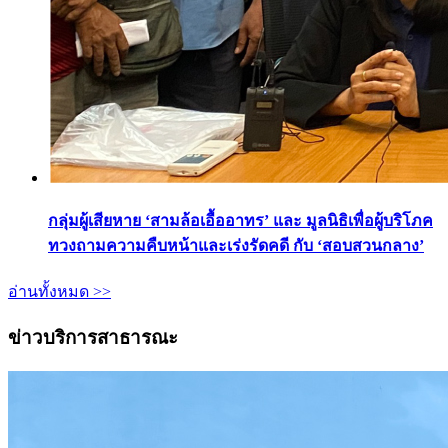
กลุ่มผู้เสียหาย ‘สามล้อเอื้ออาทร’ และ มูลนิธิเพื่อผู้บริโภค
ทวงถามความคืบหน้าและเร่งรัดคดี กับ ‘สอบสวนกลาง’
อ่านทั้งหมด >>
ข่าวบริการสาธารณะ