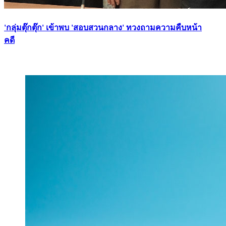
'กลุ่มตุ๊กตุ๊ก' เข้าพบ 'สอบสวนกลาง' ทวงถามความคืบหน้า
คดี