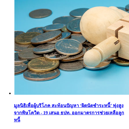
มูลนิธิเพื่อผู้บริโภค สะท้อนปัญหา ‘ผิดนัดชำระหนี้’ พุ่งสูง
จากพิษโควิด - 19 เสนอ ธปท. ออกมาตรการช่วยเหลือลูก
หนี้