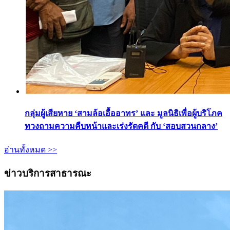
กลุ่มผู้เสียหาย ‘สามล้อเอื้ออาทร’ และ มูลนิธิเพื่อผู้บริโภค
ทวงถามความคืบหน้าและเร่งรัดคดี กับ ‘สอบสวนกลาง’
อ่านทั้งหมด >>
ข่าวบริการสาธารณะ