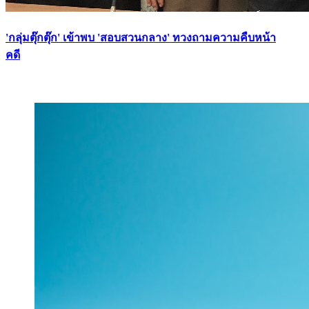
'กลุ่มตุ๊กตุ๊ก' เข้าพบ 'สอบสวนกลาง' ทวงถามความคืบหน้า
คดี