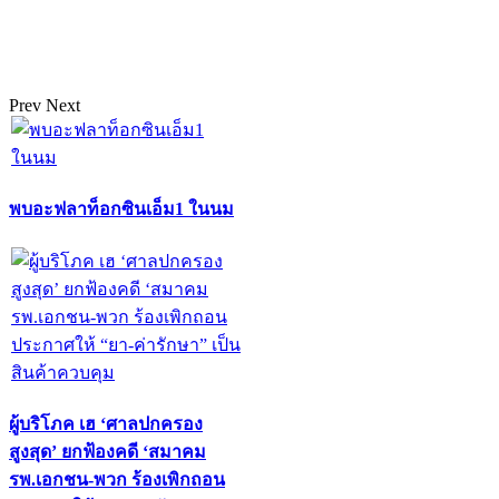
Prev
Next
พบอะฟลาท็อกซินเอ็ม1 ในนม
ผู้บริโภค เฮ ‘ศาลปกครอง
สูงสุด’ ยกฟ้องคดี ‘สมาคม
รพ.เอกชน-พวก ร้องเพิกถอน