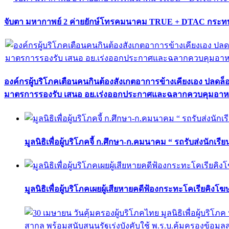
จับตา มหากาพย์ 2 ค่ายยักษ์โทรคมนาคม TRUE + DTAC กระทบ
องค์กรผู้บริโภคเตือนคนกินต้องสังเกตอาการข้างเคียงเอง ปลดล
มาตรการรองรับ เสนอ อย.เร่งออกประกาศและฉลากควบคุมอา
มูลนิธิเพื่อผู้บริโภคจี้ ก.ศึกษา-ก.คมนาคม “ รถรับส่งนักเร
มูลนิธิเพื่อผู้บริโภคเผยผู้เสียหายคดีฟ้องกระทะโคเรียคิงโ