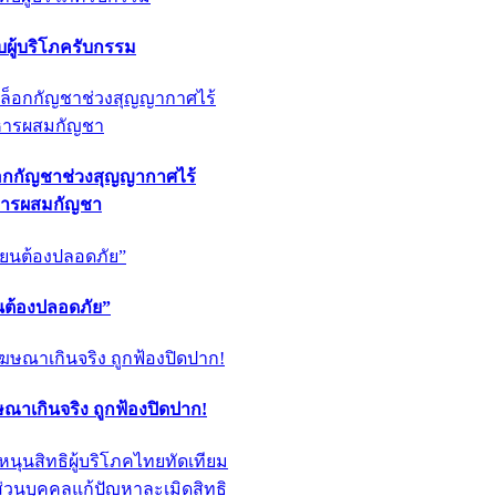
ผู้บริโภครับกรรม
็อกกัญชาช่วงสุญญากาศไร้
หารผสมกัญชา
ียนต้องปลอดภัย”
ฆษณาเกินจริง ถูกฟ้องปิดปาก!