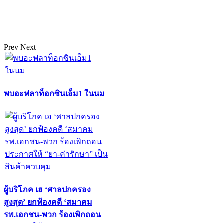
Prev
Next
พบอะฟลาท็อกซินเอ็ม1 ในนม
ผู้บริโภค เฮ ‘ศาลปกครอง
สูงสุด’ ยกฟ้องคดี ‘สมาคม
รพ.เอกชน-พวก ร้องเพิกถอน