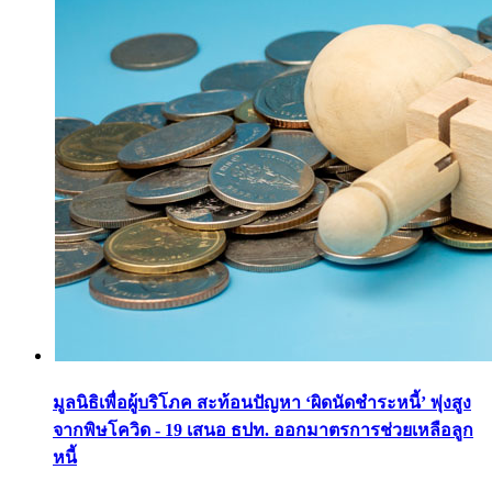
มูลนิธิเพื่อผู้บริโภค สะท้อนปัญหา ‘ผิดนัดชำระหนี้’ พุ่งสูง
จากพิษโควิด - 19 เสนอ ธปท. ออกมาตรการช่วยเหลือลูก
หนี้