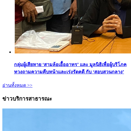
กลุ่มผู้เสียหาย ‘สามล้อเอื้ออาทร’ และ มูลนิธิเพื่อผู้บริโภค
ทวงถามความคืบหน้าและเร่งรัดคดี กับ ‘สอบสวนกลาง’
อ่านทั้งหมด >>
ข่าวบริการสาธารณะ