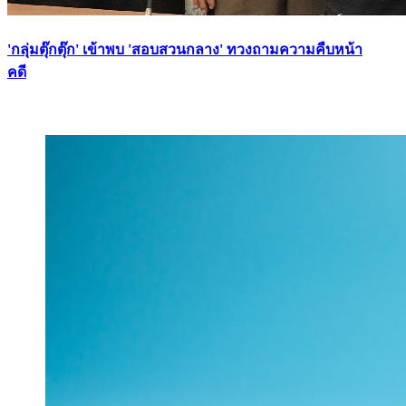
'กลุ่มตุ๊กตุ๊ก' เข้าพบ 'สอบสวนกลาง' ทวงถามความคืบหน้า
คดี