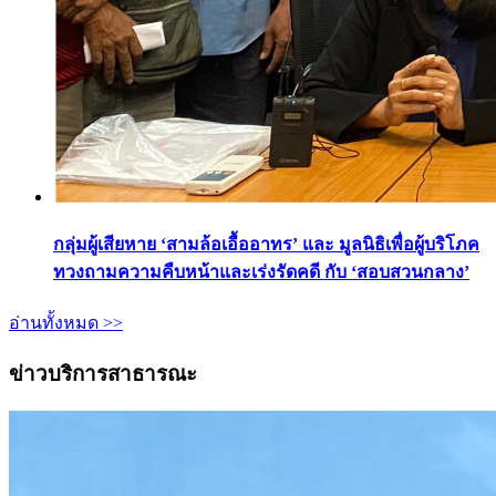
กลุ่มผู้เสียหาย ‘สามล้อเอื้ออาทร’ และ มูลนิธิเพื่อผู้บริโภค
ทวงถามความคืบหน้าและเร่งรัดคดี กับ ‘สอบสวนกลาง’
อ่านทั้งหมด >>
ข่าวบริการสาธารณะ