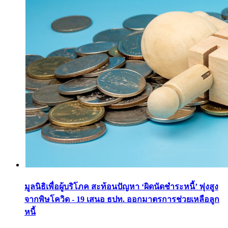
มูลนิธิเพื่อผู้บริโภค สะท้อนปัญหา ‘ผิดนัดชำระหนี้’ พุ่งสูง
จากพิษโควิด - 19 เสนอ ธปท. ออกมาตรการช่วยเหลือลูก
หนี้