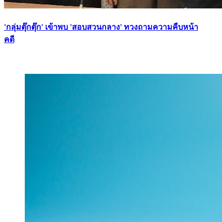
'กลุ่มตุ๊กตุ๊ก' เข้าพบ 'สอบสวนกลาง' ทวงถามความคืบหน้า
คดี