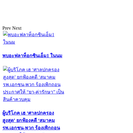
Prev
Next
พบอะฟลาท็อกซินเอ็ม1 ในนม
ผู้บริโภค เฮ ‘ศาลปกครอง
สูงสุด’ ยกฟ้องคดี ‘สมาคม
รพ.เอกชน-พวก ร้องเพิกถอน