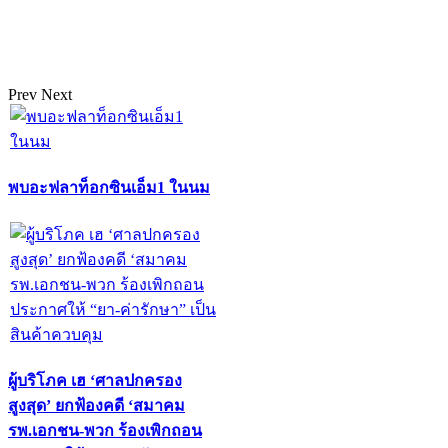
Prev
Next
พบอะฟลาท็อกซินเอ็ม1 ในนม
ผู้บริโภค เฮ ‘ศาลปกครอง
สูงสุด’ ยกฟ้องคดี ‘สมาคม
รพ.เอกชน-พวก ร้องเพิกถอน