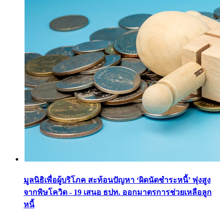
มูลนิธิเพื่อผู้บริโภค สะท้อนปัญหา ‘ผิดนัดชำระหนี้’ พุ่งสูง
จากพิษโควิด - 19 เสนอ ธปท. ออกมาตรการช่วยเหลือลูก
หนี้