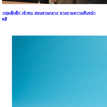
'กลุ่มตุ๊กตุ๊ก' เข้าพบ 'สอบสวนกลาง' ทวงถามความคืบหน้า
คดี