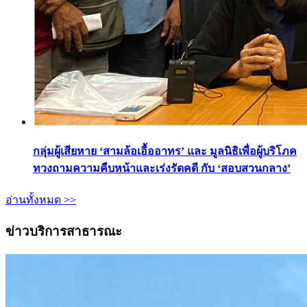
กลุ่มผู้เสียหาย ‘สามล้อเอื้ออาทร’ และ มูลนิธิเพื่อผู้บริโภค
ทวงถามความคืบหน้าและเร่งรัดคดี กับ ‘สอบสวนกลาง’
อ่านทั้งหมด >>
ข่าวบริการสาธารณะ