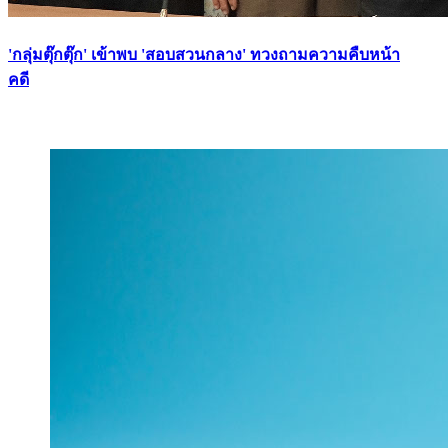
'กลุ่มตุ๊กตุ๊ก' เข้าพบ 'สอบสวนกลาง' ทวงถามความคืบหน้า
คดี