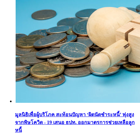
มูลนิธิเพื่อผู้บริโภค สะท้อนปัญหา ‘ผิดนัดชำระหนี้’ พุ่งสูง
จากพิษโควิด - 19 เสนอ ธปท. ออกมาตรการช่วยเหลือลูก
หนี้