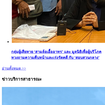
กลุ่มผู้เสียหาย ‘สามล้อเอื้ออาทร’ และ มูลนิธิเพื่อผู้บริโภค
ทวงถามความคืบหน้าและเร่งรัดคดี กับ ‘สอบสวนกลาง’
อ่านทั้งหมด >>
ข่าวบริการสาธารณะ