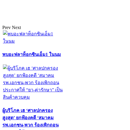
Prev
Next
พบอะฟลาท็อกซินเอ็ม1 ในนม
ผู้บริโภค เฮ ‘ศาลปกครอง
สูงสุด’ ยกฟ้องคดี ‘สมาคม
รพ.เอกชน-พวก ร้องเพิกถอน