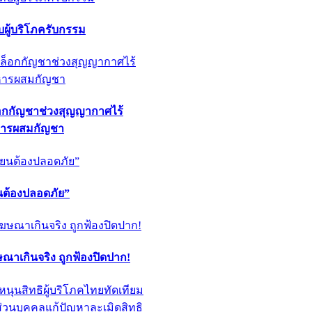
ผู้บริโภครับกรรม
็อกกัญชาช่วงสุญญากาศไร้
หารผสมกัญชา
ียนต้องปลอดภัย”
ฆษณาเกินจริง ถูกฟ้องปิดปาก!