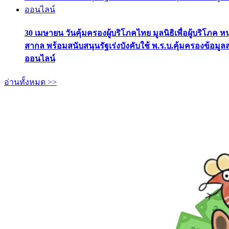
30 เมษายน วันคุ้มครองผู้บริโภคไทย มูลนิธิเพื่อผู้บริโภค ห
สากล พร้อมสนับสนุนรัฐเร่งบังคับใช้ พ.ร.บ.คุ้มครองข้อมู
ออนไลน์
อ่านทั้งหมด >>