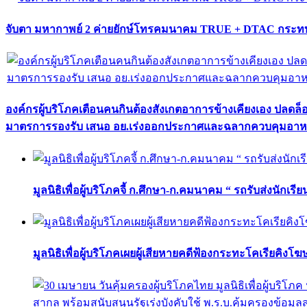
จับตา มหากาพย์ 2 ค่ายยักษ์โทรคมนาคม TRUE + DTAC กระทบ
องค์กรผู้บริโภคเตือนคนกินต้องสังเกตอาการข้างเคียงเอง ปลดล
มาตรการรองรับ เสนอ อย.เร่งออกประกาศและฉลากควบคุมอา
มูลนิธิเพื่อผู้บริโภคจี้ ก.ศึกษา-ก.คมนาคม “ รถรับส่งนักเร
มูลนิธิเพื่อผู้บริโภคเผยผู้เสียหายคดีฟ้องกระทะโคเรียคิงโ