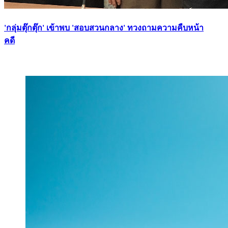
'กลุ่มตุ๊กตุ๊ก' เข้าพบ 'สอบสวนกลาง' ทวงถามความคืบหน้า
คดี