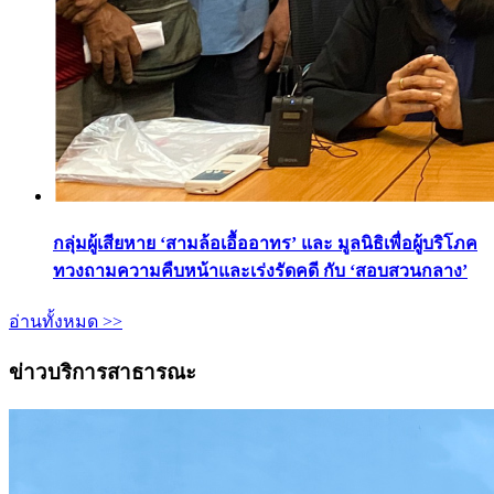
กลุ่มผู้เสียหาย ‘สามล้อเอื้ออาทร’ และ มูลนิธิเพื่อผู้บริโภค
ทวงถามความคืบหน้าและเร่งรัดคดี กับ ‘สอบสวนกลาง’
อ่านทั้งหมด >>
ข่าวบริการสาธารณะ