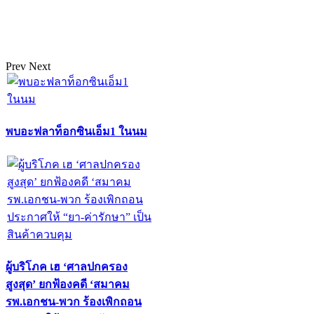
Prev
Next
พบอะฟลาท็อกซินเอ็ม1 ในนม
ผู้บริโภค เฮ ‘ศาลปกครอง
สูงสุด’ ยกฟ้องคดี ‘สมาคม
รพ.เอกชน-พวก ร้องเพิกถอน