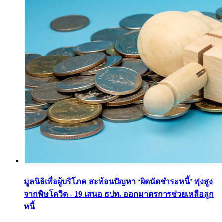
มูลนิธิเพื่อผู้บริโภค สะท้อนปัญหา ‘ผิดนัดชำระหนี้’ พุ่งสูง
จากพิษโควิด - 19 เสนอ ธปท. ออกมาตรการช่วยเหลือลูก
หนี้