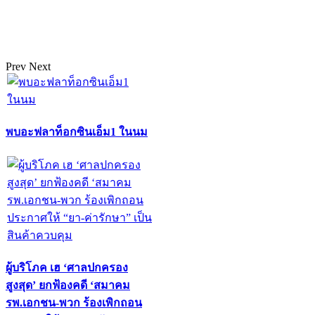
Prev
Next
พบอะฟลาท็อกซินเอ็ม1 ในนม
ผู้บริโภค เฮ ‘ศาลปกครอง
สูงสุด’ ยกฟ้องคดี ‘สมาคม
รพ.เอกชน-พวก ร้องเพิกถอน