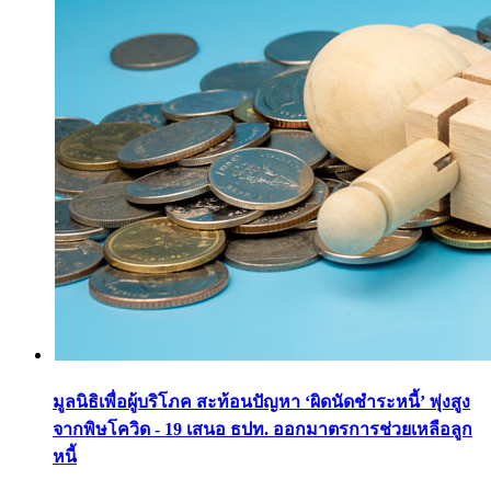
มูลนิธิเพื่อผู้บริโภค สะท้อนปัญหา ‘ผิดนัดชำระหนี้’ พุ่งสูง
จากพิษโควิด - 19 เสนอ ธปท. ออกมาตรการช่วยเหลือลูก
หนี้