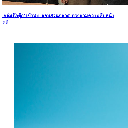
'กลุ่มตุ๊กตุ๊ก' เข้าพบ 'สอบสวนกลาง' ทวงถามความคืบหน้า
คดี