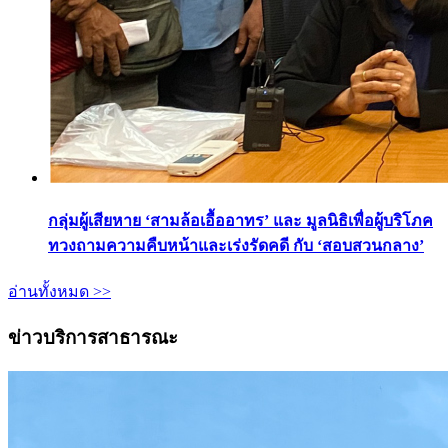
กลุ่มผู้เสียหาย ‘สามล้อเอื้ออาทร’ และ มูลนิธิเพื่อผู้บริโภค
ทวงถามความคืบหน้าและเร่งรัดคดี กับ ‘สอบสวนกลาง’
อ่านทั้งหมด >>
ข่าวบริการสาธารณะ