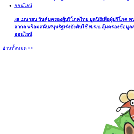
30 เมษายน วันคุ้มครองผู้บริโภคไทย มูลนิธิเพื่อผู้บริโภค ห
สากล พร้อมสนับสนุนรัฐเร่งบังคับใช้ พ.ร.บ.คุ้มครองข้อมู
ออนไลน์
อ่านทั้งหมด >>