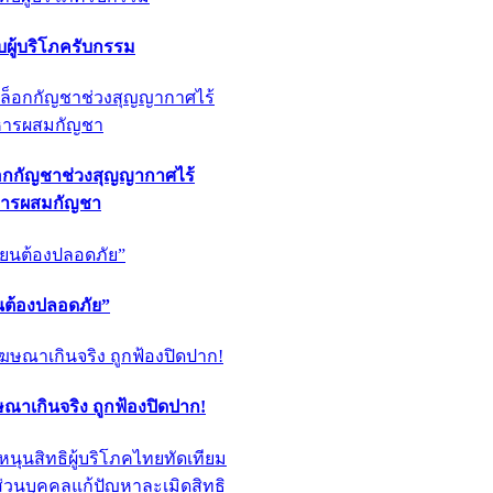
ผู้บริโภครับกรรม
็อกกัญชาช่วงสุญญากาศไร้
หารผสมกัญชา
ียนต้องปลอดภัย”
ฆษณาเกินจริง ถูกฟ้องปิดปาก!