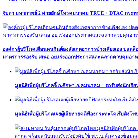
จับตา มหากาพย์ 2 ค่ายยักษ์โทรคมนาคม TRUE + DTAC กระทบ
องค์กรผู้บริโภคเตือนคนกินต้องสังเกตอาการข้างเคียงเอง ปลดล
มาตรการรองรับ เสนอ อย.เร่งออกประกาศและฉลากควบคุมอา
มูลนิธิเพื่อผู้บริโภคจี้ ก.ศึกษา-ก.คมนาคม “ รถรับส่งนักเร
มูลนิธิเพื่อผู้บริโภคเผยผู้เสียหายคดีฟ้องกระทะโคเรียคิงโ