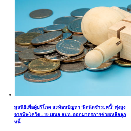
มูลนิธิเพื่อผู้บริโภค สะท้อนปัญหา ‘ผิดนัดชำระหนี้’ พุ่งสูง
จากพิษโควิด - 19 เสนอ ธปท. ออกมาตรการช่วยเหลือลูก
หนี้