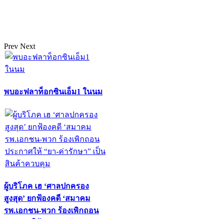
Prev
Next
พบอะฟลาท็อกซินเอ็ม1 ในนม
ผู้บริโภค เฮ ‘ศาลปกครอง
สูงสุด’ ยกฟ้องคดี ‘สมาคม
รพ.เอกชน-พวก ร้องเพิกถอน