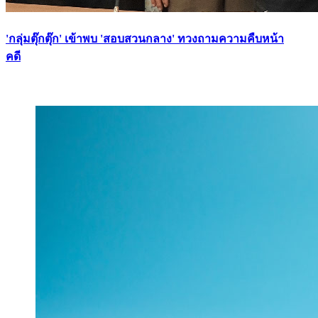
'กลุ่มตุ๊กตุ๊ก' เข้าพบ 'สอบสวนกลาง' ทวงถามความคืบหน้า
คดี