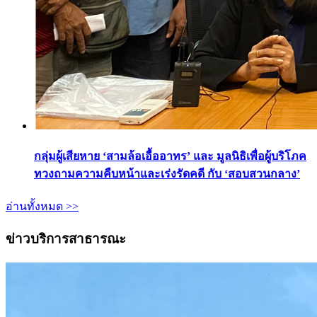
กลุ่มผู้เสียหาย ‘สามล้อเอื้ออาทร’ และ มูลนิธิเพื่อผู้บริโภค
ทวงถามความคืบหน้าและเร่งรัดคดี กับ ‘สอบสวนกลาง’
อ่านทั้งหมด >>
ข่าวบริการสาธารณะ