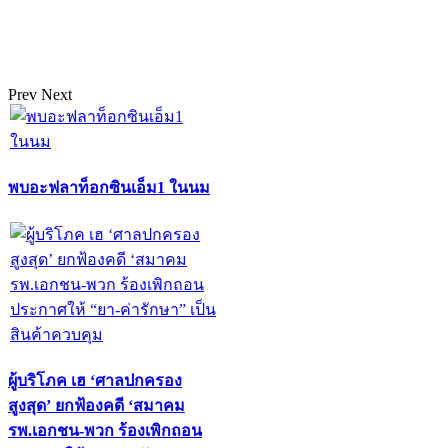
Prev
Next
พบอะฟลาท็อกซินเอ็ม1 ในนม
ผู้บริโภค เฮ ‘ศาลปกครอง
สูงสุด’ ยกฟ้องคดี ‘สมาคม
รพ.เอกชน-พวก ร้องเพิกถอน