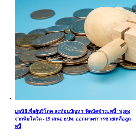
มูลนิธิเพื่อผู้บริโภค สะท้อนปัญหา ‘ผิดนัดชำระหนี้’ พุ่งสูง
จากพิษโควิด - 19 เสนอ ธปท. ออกมาตรการช่วยเหลือลูก
หนี้