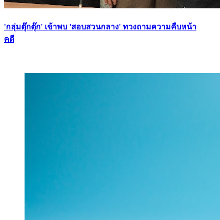
'กลุ่มตุ๊กตุ๊ก' เข้าพบ 'สอบสวนกลาง' ทวงถามความคืบหน้า
คดี