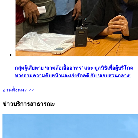
กลุ่มผู้เสียหาย ‘สามล้อเอื้ออาทร’ และ มูลนิธิเพื่อผู้บริโภค
ทวงถามความคืบหน้าและเร่งรัดคดี กับ ‘สอบสวนกลาง’
อ่านทั้งหมด >>
ข่าวบริการสาธารณะ