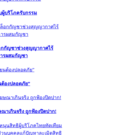
ผู้บริโภครับกรรม
็อกกัญชาช่วงสุญญากาศไร้
หารผสมกัญชา
ียนต้องปลอดภัย”
ฆษณาเกินจริง ถูกฟ้องปิดปาก!