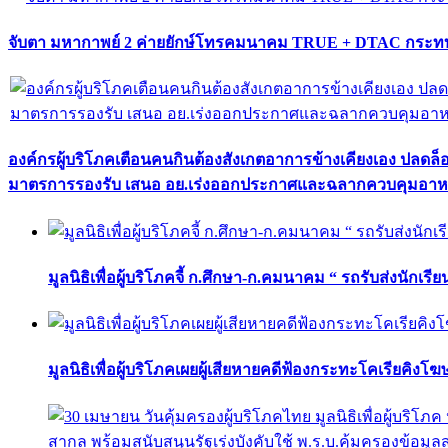
จับตา มหากาพย์ 2 ค่ายยักษ์โทรคมนาคม TRUE + DTAC กระทบ
องค์กรผู้บริโภคเตือนคนกินต้องสังเกตอาการข้างเคียงเอง ปลดล
มาตรการรองรับ เสนอ อย.เร่งออกประกาศและฉลากควบคุมอา
มูลนิธิเพื่อผู้บริโภคจี้ ก.ศึกษา-ก.คมนาคม “ รถรับส่งนักเร
มูลนิธิเพื่อผู้บริโภคเผยผู้เสียหายคดีฟ้องกระทะโคเรียคิงโ