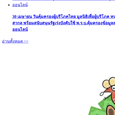
30 เมษายน วันคุ้มครองผู้บริโภคไทย มูลนิธิเพื่อผู้บริโภค ห
สากล พร้อมสนับสนุนรัฐเร่งบังคับใช้ พ.ร.บ.คุ้มครองข้อมู
ออนไลน์
อ่านทั้งหมด >>