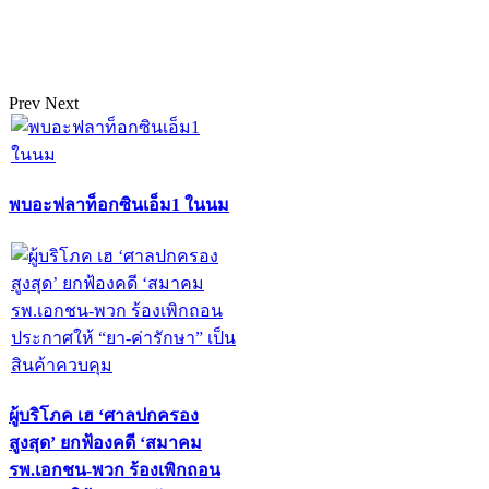
Prev
Next
พบอะฟลาท็อกซินเอ็ม1 ในนม
ผู้บริโภค เฮ ‘ศาลปกครอง
สูงสุด’ ยกฟ้องคดี ‘สมาคม
รพ.เอกชน-พวก ร้องเพิกถอน