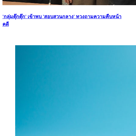
'กลุ่มตุ๊กตุ๊ก' เข้าพบ 'สอบสวนกลาง' ทวงถามความคืบหน้า
คดี