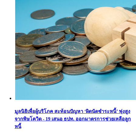
มูลนิธิเพื่อผู้บริโภค สะท้อนปัญหา ‘ผิดนัดชำระหนี้’ พุ่งสูง
จากพิษโควิด - 19 เสนอ ธปท. ออกมาตรการช่วยเหลือลูก
หนี้