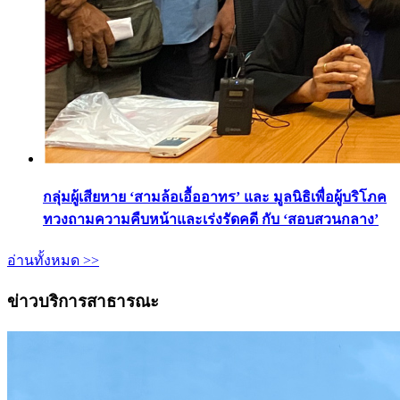
กลุ่มผู้เสียหาย ‘สามล้อเอื้ออาทร’ และ มูลนิธิเพื่อผู้บริโภค
ทวงถามความคืบหน้าและเร่งรัดคดี กับ ‘สอบสวนกลาง’
อ่านทั้งหมด >>
ข่าวบริการสาธารณะ