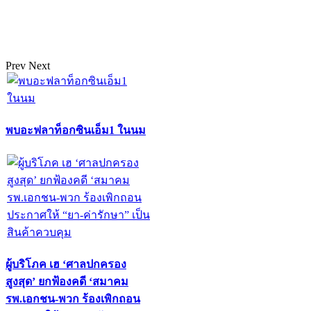
Prev
Next
พบอะฟลาท็อกซินเอ็ม1 ในนม
ผู้บริโภค เฮ ‘ศาลปกครอง
สูงสุด’ ยกฟ้องคดี ‘สมาคม
รพ.เอกชน-พวก ร้องเพิกถอน