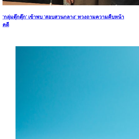
'กลุ่มตุ๊กตุ๊ก' เข้าพบ 'สอบสวนกลาง' ทวงถามความคืบหน้า
คดี