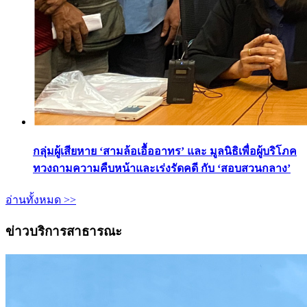
กลุ่มผู้เสียหาย ‘สามล้อเอื้ออาทร’ และ มูลนิธิเพื่อผู้บริโภค
ทวงถามความคืบหน้าและเร่งรัดคดี กับ ‘สอบสวนกลาง’
อ่านทั้งหมด >>
ข่าวบริการสาธารณะ