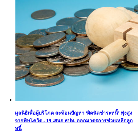
มูลนิธิเพื่อผู้บริโภค สะท้อนปัญหา ‘ผิดนัดชำระหนี้’ พุ่งสูง
จากพิษโควิด - 19 เสนอ ธปท. ออกมาตรการช่วยเหลือลูก
หนี้