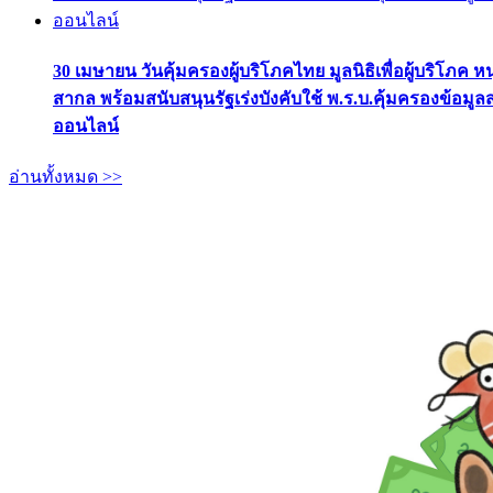
30 เมษายน วันคุ้มครองผู้บริโภคไทย มูลนิธิเพื่อผู้บริโภค ห
สากล พร้อมสนับสนุนรัฐเร่งบังคับใช้ พ.ร.บ.คุ้มครองข้อมู
ออนไลน์
อ่านทั้งหมด >>