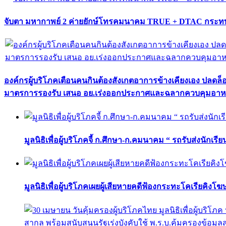
จับตา มหากาพย์ 2 ค่ายยักษ์โทรคมนาคม TRUE + DTAC กระทบ
องค์กรผู้บริโภคเตือนคนกินต้องสังเกตอาการข้างเคียงเอง ปลดล
มาตรการรองรับ เสนอ อย.เร่งออกประกาศและฉลากควบคุมอา
มูลนิธิเพื่อผู้บริโภคจี้ ก.ศึกษา-ก.คมนาคม “ รถรับส่งนักเร
มูลนิธิเพื่อผู้บริโภคเผยผู้เสียหายคดีฟ้องกระทะโคเรียคิงโ