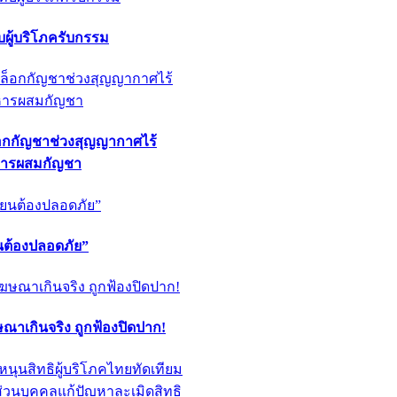
ผู้บริโภครับกรรม
็อกกัญชาช่วงสุญญากาศไร้
หารผสมกัญชา
ียนต้องปลอดภัย”
ฆษณาเกินจริง ถูกฟ้องปิดปาก!