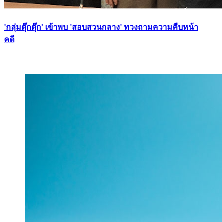
'กลุ่มตุ๊กตุ๊ก' เข้าพบ 'สอบสวนกลาง' ทวงถามความคืบหน้า
คดี