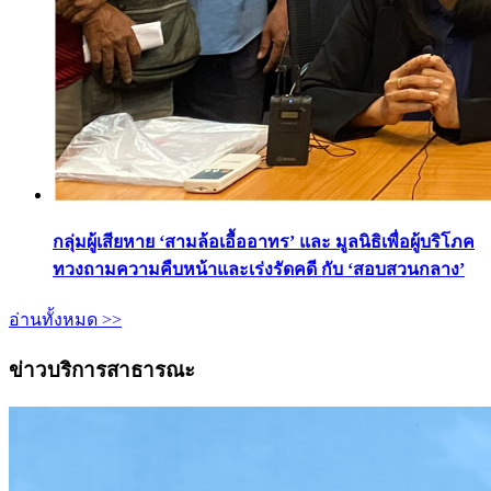
กลุ่มผู้เสียหาย ‘สามล้อเอื้ออาทร’ และ มูลนิธิเพื่อผู้บริโภค
ทวงถามความคืบหน้าและเร่งรัดคดี กับ ‘สอบสวนกลาง’
อ่านทั้งหมด >>
ข่าวบริการสาธารณะ