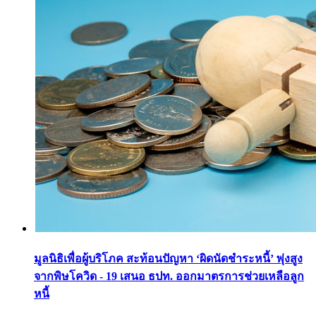
มูลนิธิเพื่อผู้บริโภค สะท้อนปัญหา ‘ผิดนัดชำระหนี้’ พุ่งสูง
จากพิษโควิด - 19 เสนอ ธปท. ออกมาตรการช่วยเหลือลูก
หนี้