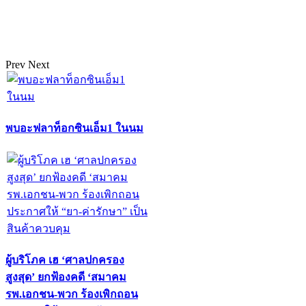
Prev
Next
พบอะฟลาท็อกซินเอ็ม1 ในนม
ผู้บริโภค เฮ ‘ศาลปกครอง
สูงสุด’ ยกฟ้องคดี ‘สมาคม
รพ.เอกชน-พวก ร้องเพิกถอน