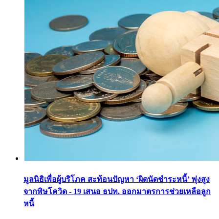
มูลนิธิเพื่อผู้บริโภค สะท้อนปัญหา ‘ผิดนัดชำระหนี้’ พุ่งสูง
จากพิษโควิด - 19 เสนอ ธปท. ออกมาตรการช่วยเหลือลูก
หนี้