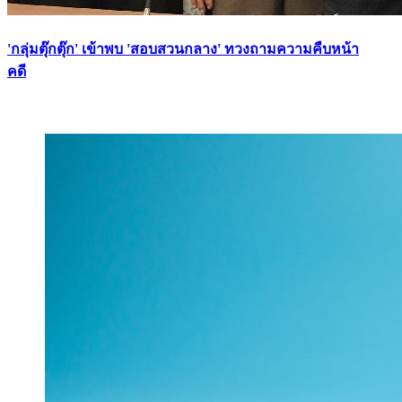
'กลุ่มตุ๊กตุ๊ก' เข้าพบ 'สอบสวนกลาง' ทวงถามความคืบหน้า
คดี