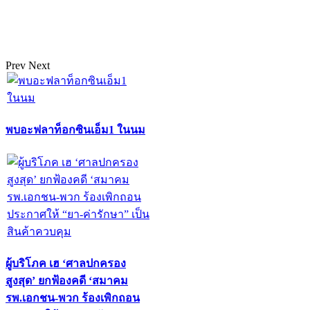
Prev
Next
พบอะฟลาท็อกซินเอ็ม1 ในนม
ผู้บริโภค เฮ ‘ศาลปกครอง
สูงสุด’ ยกฟ้องคดี ‘สมาคม
รพ.เอกชน-พวก ร้องเพิกถอน