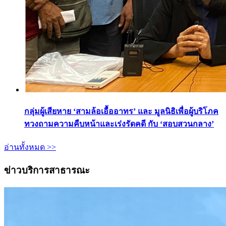
กลุ่มผู้เสียหาย ‘สามล้อเอื้ออาทร’ และ มูลนิธิเพื่อผู้บริโภค
ทวงถามความคืบหน้าและเร่งรัดคดี กับ ‘สอบสวนกลาง’
อ่านทั้งหมด >>
ข่าวบริการสาธารณะ