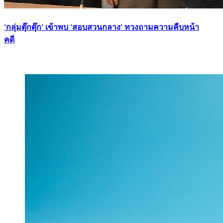
'กลุ่มตุ๊กตุ๊ก' เข้าพบ 'สอบสวนกลาง' ทวงถามความคืบหน้า
คดี