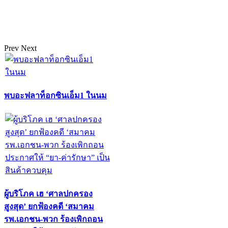
Prev
Next
พบอะฟลาท็อกซินเอ็ม1 ในนม
ผู้บริโภค เฮ ‘ศาลปกครอง
สูงสุด’ ยกฟ้องคดี ‘สมาคม
รพ.เอกชน-พวก ร้องเพิกถอน