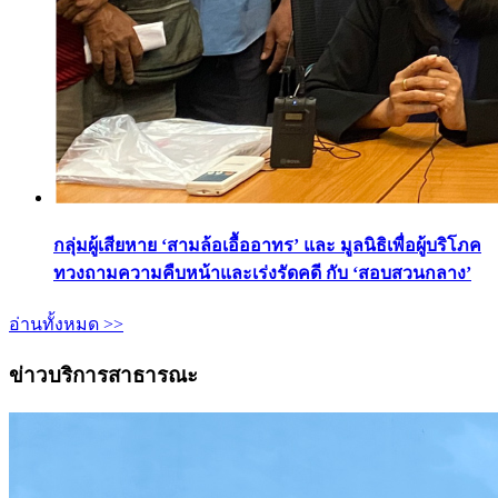
กลุ่มผู้เสียหาย ‘สามล้อเอื้ออาทร’ และ มูลนิธิเพื่อผู้บริโภค
ทวงถามความคืบหน้าและเร่งรัดคดี กับ ‘สอบสวนกลาง’
อ่านทั้งหมด >>
ข่าวบริการสาธารณะ