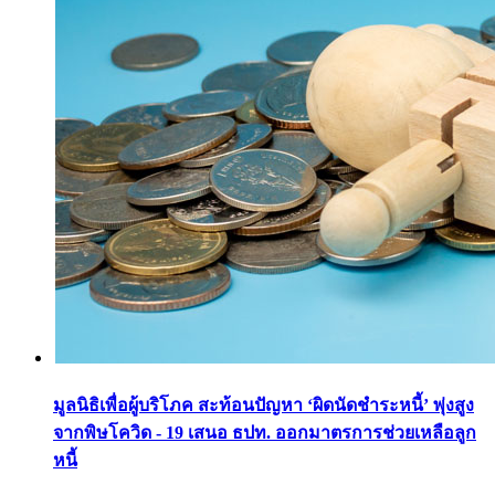
มูลนิธิเพื่อผู้บริโภค สะท้อนปัญหา ‘ผิดนัดชำระหนี้’ พุ่งสูง
จากพิษโควิด - 19 เสนอ ธปท. ออกมาตรการช่วยเหลือลูก
หนี้