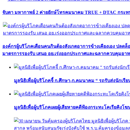
จับตา มหากาพย์ 2 ค่ายยักษ์โทรคมนาคม TRUE + DTAC กระทบ
องค์กรผู้บริโภคเตือนคนกินต้องสังเกตอาการข้างเคียงเอง ปลดล
มาตรการรองรับ เสนอ อย.เร่งออกประกาศและฉลากควบคุมอา
มูลนิธิเพื่อผู้บริโภคจี้ ก.ศึกษา-ก.คมนาคม “ รถรับส่งนักเร
มูลนิธิเพื่อผู้บริโภคเผยผู้เสียหายคดีฟ้องกระทะโคเรียคิงโ