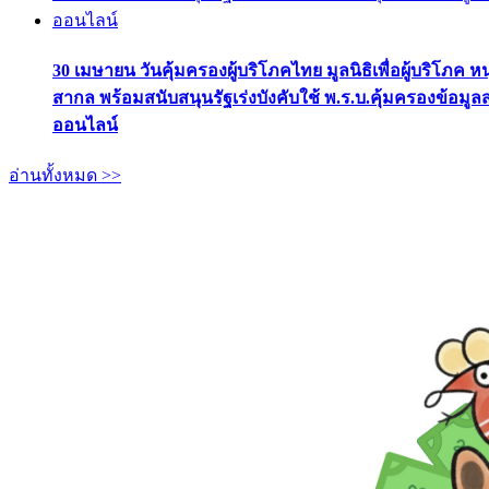
30 เมษายน วันคุ้มครองผู้บริโภคไทย มูลนิธิเพื่อผู้บริโภค ห
สากล พร้อมสนับสนุนรัฐเร่งบังคับใช้ พ.ร.บ.คุ้มครองข้อมู
ออนไลน์
อ่านทั้งหมด >>