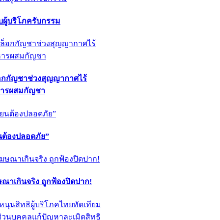
ผู้บริโภครับกรรม
็อกกัญชาช่วงสุญญากาศไร้
หารผสมกัญชา
ียนต้องปลอดภัย”
ฆษณาเกินจริง ถูกฟ้องปิดปาก!