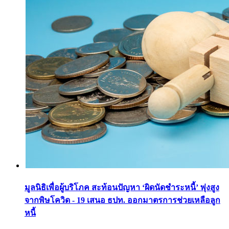
มูลนิธิเพื่อผู้บริโภค สะท้อนปัญหา ‘ผิดนัดชำระหนี้’ พุ่งสูง
จากพิษโควิด - 19 เสนอ ธปท. ออกมาตรการช่วยเหลือลูก
หนี้