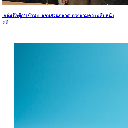
'กลุ่มตุ๊กตุ๊ก' เข้าพบ 'สอบสวนกลาง' ทวงถามความคืบหน้า
คดี