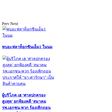
Prev
Next
พบอะฟลาท็อกซินเอ็ม1 ในนม
ผู้บริโภค เฮ ‘ศาลปกครอง
สูงสุด’ ยกฟ้องคดี ‘สมาคม
รพ.เอกชน-พวก ร้องเพิกถอน