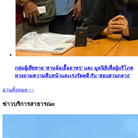
กลุ่มผู้เสียหาย ‘สามล้อเอื้ออาทร’ และ มูลนิธิเพื่อผู้บริโภค
ทวงถามความคืบหน้าและเร่งรัดคดี กับ ‘สอบสวนกลาง’
อ่านทั้งหมด >>
ข่าวบริการสาธารณะ