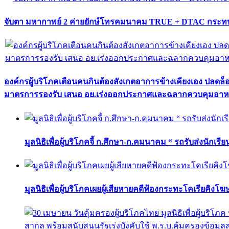
จับตา มหากาพย์ 2 ค่ายยักษ์โทรคมนาคม TRUE + DTAC กระทบ
องค์กรผู้บริโภคเตือนคนกินต้องสังเกตอาการข้างเคียงเอง ปลดล
มาตรการรองรับ เสนอ อย.เร่งออกประกาศและฉลากควบคุมอา
มูลนิธิเพื่อผู้บริโภคจี้ ก.ศึกษา-ก.คมนาคม “ รถรับส่งนักเร
มูลนิธิเพื่อผู้บริโภคเผยผู้เสียหายคดีฟ้องกระทะโคเรียคิงโ