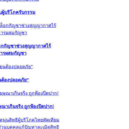
ผู้บริโภครับกรรม
็อกกัญชาช่วงสุญญากาศไร้
หารผสมกัญชา
ียนต้องปลอดภัย”
ฆษณาเกินจริง ถูกฟ้องปิดปาก!