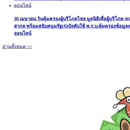
30 เมษายน วันคุ้มครองผู้บริโภคไทย มูลนิธิเพื่อผู้บริโภค ห
สากล พร้อมสนับสนุนรัฐเร่งบังคับใช้ พ.ร.บ.คุ้มครองข้อมู
ออนไลน์
อ่านทั้งหมด >>