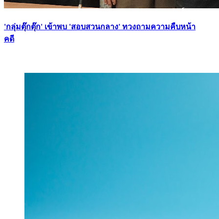
'กลุ่มตุ๊กตุ๊ก' เข้าพบ 'สอบสวนกลาง' ทวงถามความคืบหน้า
คดี