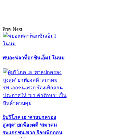
Prev
Next
พบอะฟลาท็อกซินเอ็ม1 ในนม
ผู้บริโภค เฮ ‘ศาลปกครอง
สูงสุด’ ยกฟ้องคดี ‘สมาคม
รพ.เอกชน-พวก ร้องเพิกถอน