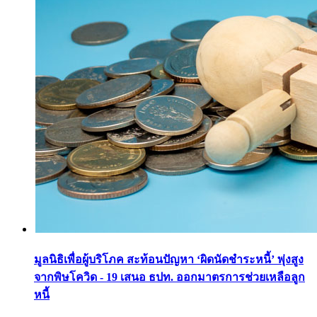
มูลนิธิเพื่อผู้บริโภค สะท้อนปัญหา ‘ผิดนัดชำระหนี้’ พุ่งสูง
จากพิษโควิด - 19 เสนอ ธปท. ออกมาตรการช่วยเหลือลูก
หนี้