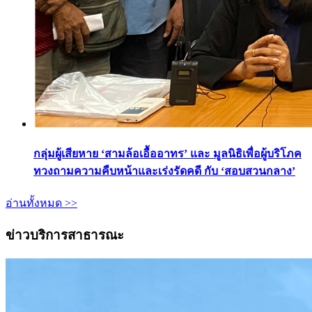
กลุ่มผู้เสียหาย ‘สามล้อเอื้ออาทร’ และ มูลนิธิเพื่อผู้บริโภค
ทวงถามความคืบหน้าและเร่งรัดคดี กับ ‘สอบสวนกลาง’
อ่านทั้งหมด >>
ข่าวบริการสาธารณะ