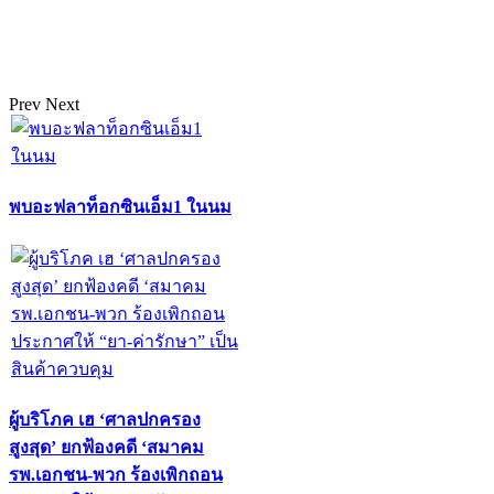
Prev
Next
พบอะฟลาท็อกซินเอ็ม1 ในนม
ผู้บริโภค เฮ ‘ศาลปกครอง
สูงสุด’ ยกฟ้องคดี ‘สมาคม
รพ.เอกชน-พวก ร้องเพิกถอน