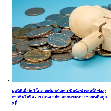
มูลนิธิเพื่อผู้บริโภค สะท้อนปัญหา ‘ผิดนัดชำระหนี้’ พุ่งสูง
จากพิษโควิด - 19 เสนอ ธปท. ออกมาตรการช่วยเหลือลูก
หนี้