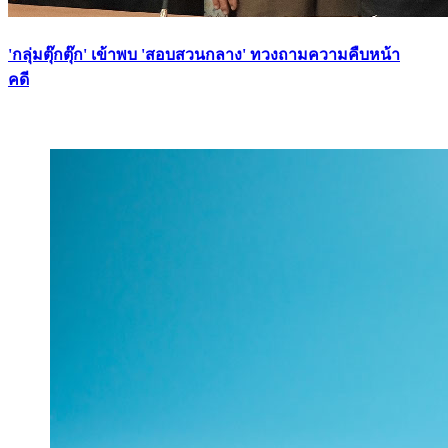
'กลุ่มตุ๊กตุ๊ก' เข้าพบ 'สอบสวนกลาง' ทวงถามความคืบหน้า
คดี