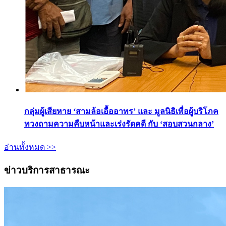
กลุ่มผู้เสียหาย ‘สามล้อเอื้ออาทร’ และ มูลนิธิเพื่อผู้บริโภค
ทวงถามความคืบหน้าและเร่งรัดคดี กับ ‘สอบสวนกลาง’
อ่านทั้งหมด >>
ข่าวบริการสาธารณะ