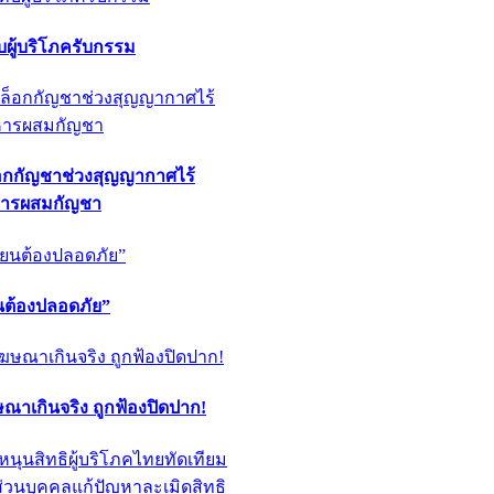
ผู้บริโภครับกรรม
็อกกัญชาช่วงสุญญากาศไร้
หารผสมกัญชา
ียนต้องปลอดภัย”
ฆษณาเกินจริง ถูกฟ้องปิดปาก!