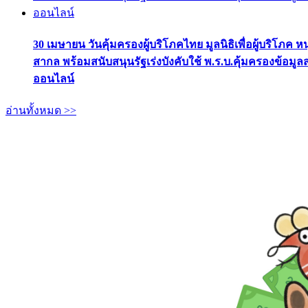
30 เมษายน วันคุ้มครองผู้บริโภคไทย มูลนิธิเพื่อผู้บริโภค ห
สากล พร้อมสนับสนุนรัฐเร่งบังคับใช้ พ.ร.บ.คุ้มครองข้อมู
ออนไลน์
อ่านทั้งหมด >>