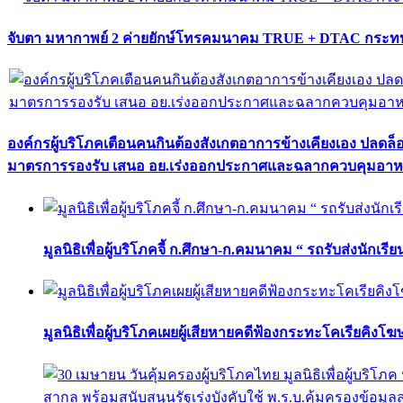
จับตา มหากาพย์ 2 ค่ายยักษ์โทรคมนาคม TRUE + DTAC กระทบ
องค์กรผู้บริโภคเตือนคนกินต้องสังเกตอาการข้างเคียงเอง ปลดล
มาตรการรองรับ เสนอ อย.เร่งออกประกาศและฉลากควบคุมอา
มูลนิธิเพื่อผู้บริโภคจี้ ก.ศึกษา-ก.คมนาคม “ รถรับส่งนักเร
มูลนิธิเพื่อผู้บริโภคเผยผู้เสียหายคดีฟ้องกระทะโคเรียคิงโ