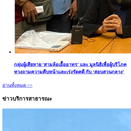
กลุ่มผู้เสียหาย ‘สามล้อเอื้ออาทร’ และ มูลนิธิเพื่อผู้บริโภค
ทวงถามความคืบหน้าและเร่งรัดคดี กับ ‘สอบสวนกลาง’
อ่านทั้งหมด >>
ข่าวบริการสาธารณะ