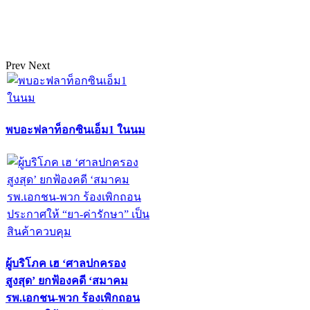
Prev
Next
พบอะฟลาท็อกซินเอ็ม1 ในนม
ผู้บริโภค เฮ ‘ศาลปกครอง
สูงสุด’ ยกฟ้องคดี ‘สมาคม
รพ.เอกชน-พวก ร้องเพิกถอน