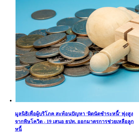
มูลนิธิเพื่อผู้บริโภค สะท้อนปัญหา ‘ผิดนัดชำระหนี้’ พุ่งสูง
จากพิษโควิด - 19 เสนอ ธปท. ออกมาตรการช่วยเหลือลูก
หนี้