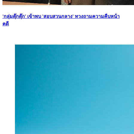
'กลุ่มตุ๊กตุ๊ก' เข้าพบ 'สอบสวนกลาง' ทวงถามความคืบหน้า
คดี