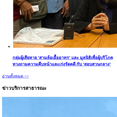
กลุ่มผู้เสียหาย ‘สามล้อเอื้ออาทร’ และ มูลนิธิเพื่อผู้บริโภค
ทวงถามความคืบหน้าและเร่งรัดคดี กับ ‘สอบสวนกลาง’
อ่านทั้งหมด >>
ข่าวบริการสาธารณะ