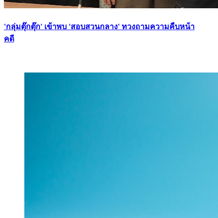
'กลุ่มตุ๊กตุ๊ก' เข้าพบ 'สอบสวนกลาง' ทวงถามความคืบหน้า
คดี