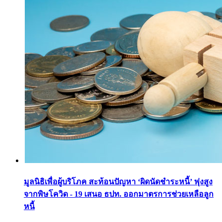
มูลนิธิเพื่อผู้บริโภค สะท้อนปัญหา ‘ผิดนัดชำระหนี้’ พุ่งสูง
จากพิษโควิด - 19 เสนอ ธปท. ออกมาตรการช่วยเหลือลูก
หนี้