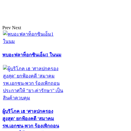
Prev
Next
พบอะฟลาท็อกซินเอ็ม1 ในนม
ผู้บริโภค เฮ ‘ศาลปกครอง
สูงสุด’ ยกฟ้องคดี ‘สมาคม
รพ.เอกชน-พวก ร้องเพิกถอน