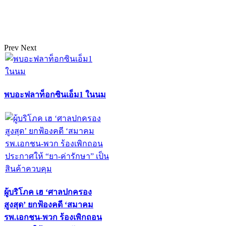
Prev
Next
พบอะฟลาท็อกซินเอ็ม1 ในนม
ผู้บริโภค เฮ ‘ศาลปกครอง
สูงสุด’ ยกฟ้องคดี ‘สมาคม
รพ.เอกชน-พวก ร้องเพิกถอน