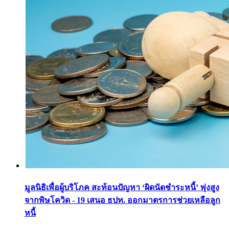
มูลนิธิเพื่อผู้บริโภค สะท้อนปัญหา ‘ผิดนัดชำระหนี้’ พุ่งสูง
จากพิษโควิด - 19 เสนอ ธปท. ออกมาตรการช่วยเหลือลูก
หนี้