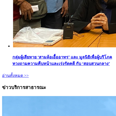
กลุ่มผู้เสียหาย ‘สามล้อเอื้ออาทร’ และ มูลนิธิเพื่อผู้บริโภค
ทวงถามความคืบหน้าและเร่งรัดคดี กับ ‘สอบสวนกลาง’
อ่านทั้งหมด >>
ข่าวบริการสาธารณะ