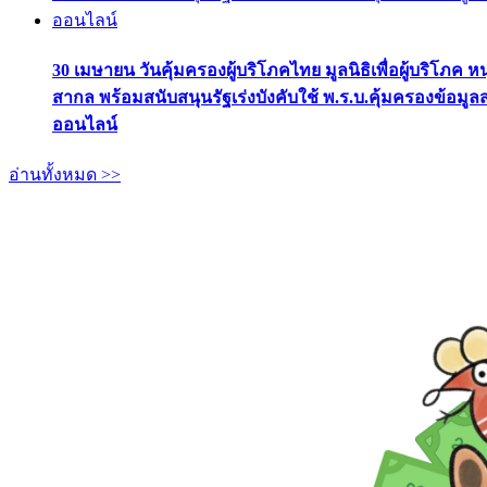
30 เมษายน วันคุ้มครองผู้บริโภคไทย มูลนิธิเพื่อผู้บริโภค ห
สากล พร้อมสนับสนุนรัฐเร่งบังคับใช้ พ.ร.บ.คุ้มครองข้อมู
ออนไลน์
อ่านทั้งหมด >>