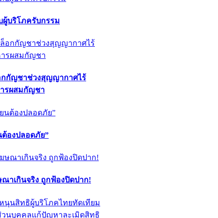
ผู้บริโภครับกรรม
็อกกัญชาช่วงสุญญากาศไร้
หารผสมกัญชา
ียนต้องปลอดภัย”
ฆษณาเกินจริง ถูกฟ้องปิดปาก!