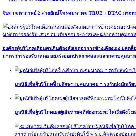
จับตา มหากาพย์ 2 ค่ายยักษ์โทรคมนาคม TRUE + DTAC กระทบ
องค์กรผู้บริโภคเตือนคนกินต้องสังเกตอาการข้างเคียงเอง ปลดล
มาตรการรองรับ เสนอ อย.เร่งออกประกาศและฉลากควบคุมอา
มูลนิธิเพื่อผู้บริโภคจี้ ก.ศึกษา-ก.คมนาคม “ รถรับส่งนักเร
มูลนิธิเพื่อผู้บริโภคเผยผู้เสียหายคดีฟ้องกระทะโคเรียคิงโ