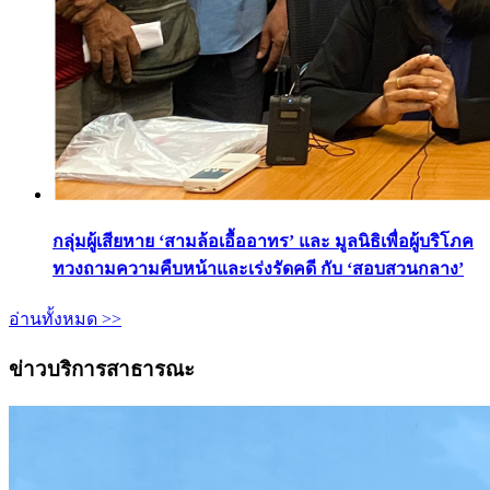
กลุ่มผู้เสียหาย ‘สามล้อเอื้ออาทร’ และ มูลนิธิเพื่อผู้บริโภค
ทวงถามความคืบหน้าและเร่งรัดคดี กับ ‘สอบสวนกลาง’
อ่านทั้งหมด >>
ข่าวบริการสาธารณะ