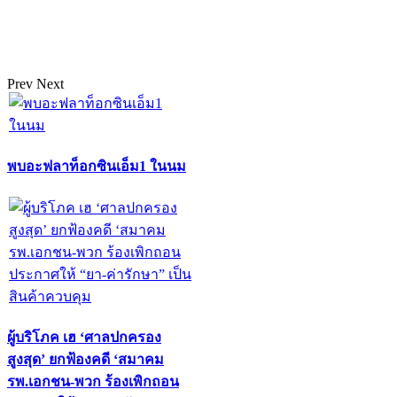
Prev
Next
พบอะฟลาท็อกซินเอ็ม1 ในนม
ผู้บริโภค เฮ ‘ศาลปกครอง
สูงสุด’ ยกฟ้องคดี ‘สมาคม
รพ.เอกชน-พวก ร้องเพิกถอน