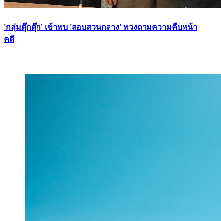
'กลุ่มตุ๊กตุ๊ก' เข้าพบ 'สอบสวนกลาง' ทวงถามความคืบหน้า
คดี