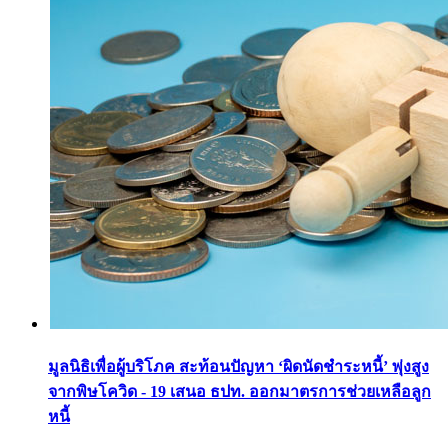
มูลนิธิเพื่อผู้บริโภค สะท้อนปัญหา ‘ผิดนัดชำระหนี้’ พุ่งสูง
จากพิษโควิด - 19 เสนอ ธปท. ออกมาตรการช่วยเหลือลูก
หนี้