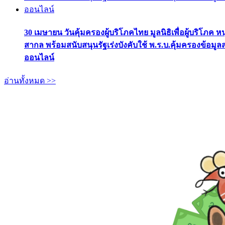
30 เมษายน วันคุ้มครองผู้บริโภคไทย มูลนิธิเพื่อผู้บริโภค ห
สากล พร้อมสนับสนุนรัฐเร่งบังคับใช้ พ.ร.บ.คุ้มครองข้อมู
ออนไลน์
อ่านทั้งหมด >>