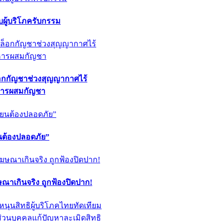
ผู้บริโภครับกรรม
็อกกัญชาช่วงสุญญากาศไร้
หารผสมกัญชา
ียนต้องปลอดภัย”
ฆษณาเกินจริง ถูกฟ้องปิดปาก!