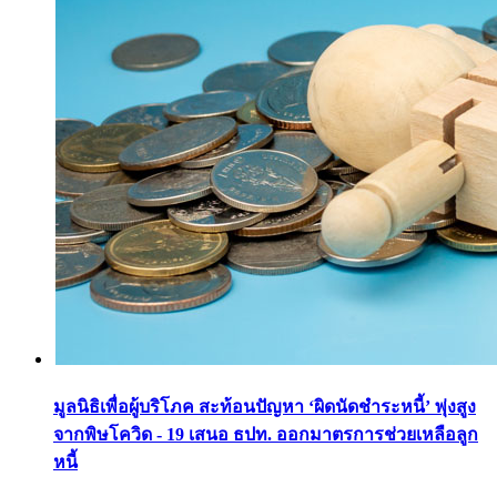
มูลนิธิเพื่อผู้บริโภค สะท้อนปัญหา ‘ผิดนัดชำระหนี้’ พุ่งสูง
จากพิษโควิด - 19 เสนอ ธปท. ออกมาตรการช่วยเหลือลูก
หนี้