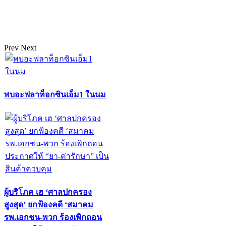
Prev
Next
พบอะฟลาท็อกซินเอ็ม1 ในนม
ผู้บริโภค เฮ ‘ศาลปกครอง
สูงสุด’ ยกฟ้องคดี ‘สมาคม
รพ.เอกชน-พวก ร้องเพิกถอน