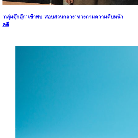
'กลุ่มตุ๊กตุ๊ก' เข้าพบ 'สอบสวนกลาง' ทวงถามความคืบหน้า
คดี