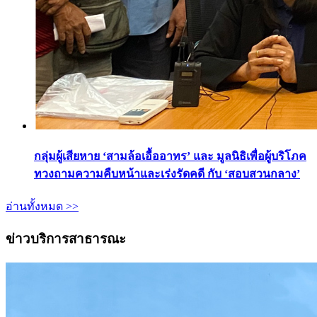
กลุ่มผู้เสียหาย ‘สามล้อเอื้ออาทร’ และ มูลนิธิเพื่อผู้บริโภค
ทวงถามความคืบหน้าและเร่งรัดคดี กับ ‘สอบสวนกลาง’
อ่านทั้งหมด >>
ข่าวบริการสาธารณะ