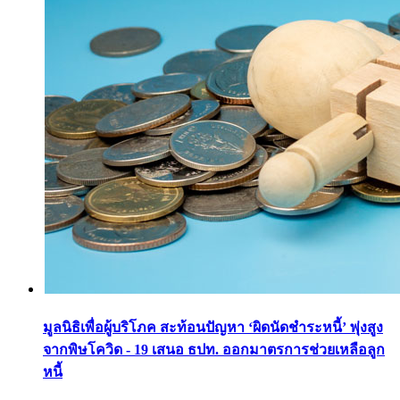
มูลนิธิเพื่อผู้บริโภค สะท้อนปัญหา ‘ผิดนัดชำระหนี้’ พุ่งสูง
จากพิษโควิด - 19 เสนอ ธปท. ออกมาตรการช่วยเหลือลูก
หนี้