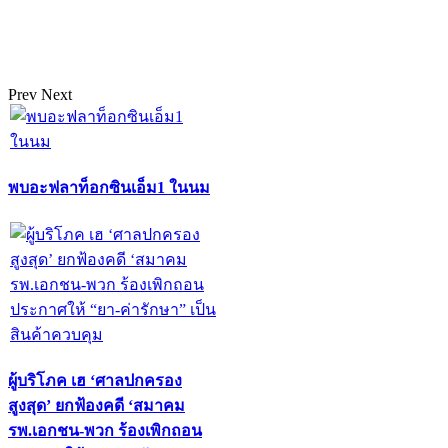
Prev
Next
พบอะฟลาท็อกซินเอ็ม1 ในนม
ผู้บริโภค เฮ ‘ศาลปกครอง
สูงสุด’ ยกฟ้องคดี ‘สมาคม
รพ.เอกชน-พวก ร้องเพิกถอน