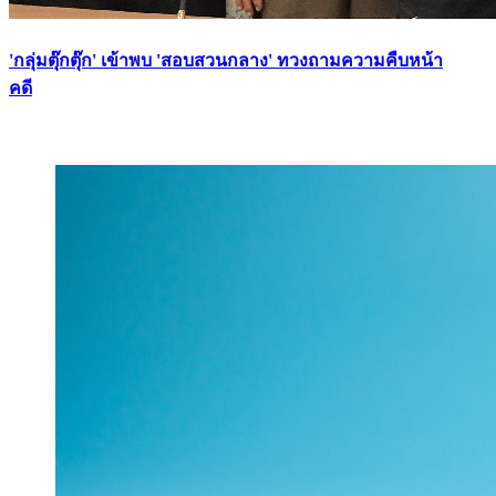
'กลุ่มตุ๊กตุ๊ก' เข้าพบ 'สอบสวนกลาง' ทวงถามความคืบหน้า
คดี