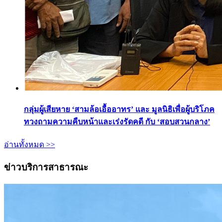
กลุ่มผู้เสียหาย ‘สามล้อเอื้ออาทร’ และ มูลนิธิเพื่อผู้บริโภค
ทวงถามความคืบหน้าและเร่งรัดคดี กับ ‘สอบสวนกลาง’
อ่านทั้งหมด >>
ข่าวบริการสาธารณะ