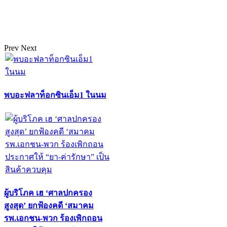
Prev
Next
พบอะฟลาท็อกซินเอ็ม1 ในนม
ผู้บริโภค เฮ ‘ศาลปกครอง
สูงสุด’ ยกฟ้องคดี ‘สมาคม
รพ.เอกชน-พวก ร้องเพิกถอน