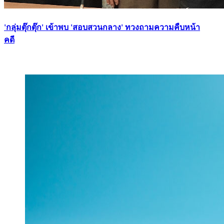
'กลุ่มตุ๊กตุ๊ก' เข้าพบ 'สอบสวนกลาง' ทวงถามความคืบหน้า
คดี