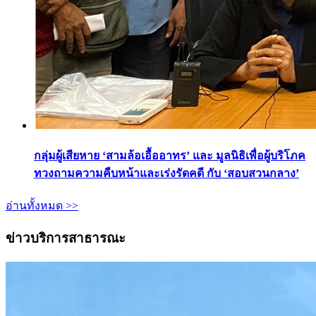
กลุ่มผู้เสียหาย ‘สามล้อเอื้ออาทร’ และ มูลนิธิเพื่อผู้บริโภค
ทวงถามความคืบหน้าและเร่งรัดคดี กับ ‘สอบสวนกลาง’
อ่านทั้งหมด >>
ข่าวบริการสาธารณะ