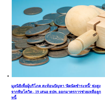
มูลนิธิเพื่อผู้บริโภค สะท้อนปัญหา ‘ผิดนัดชำระหนี้’ พุ่งสูง
จากพิษโควิด - 19 เสนอ ธปท. ออกมาตรการช่วยเหลือลูก
หนี้