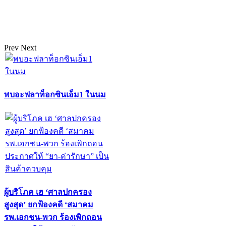
Prev
Next
พบอะฟลาท็อกซินเอ็ม1 ในนม
ผู้บริโภค เฮ ‘ศาลปกครอง
สูงสุด’ ยกฟ้องคดี ‘สมาคม
รพ.เอกชน-พวก ร้องเพิกถอน