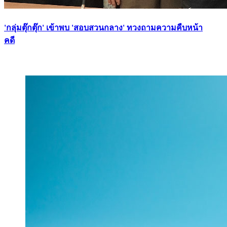
'กลุ่มตุ๊กตุ๊ก' เข้าพบ 'สอบสวนกลาง' ทวงถามความคืบหน้า
คดี