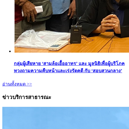
กลุ่มผู้เสียหาย ‘สามล้อเอื้ออาทร’ และ มูลนิธิเพื่อผู้บริโภค
ทวงถามความคืบหน้าและเร่งรัดคดี กับ ‘สอบสวนกลาง’
อ่านทั้งหมด >>
ข่าวบริการสาธารณะ