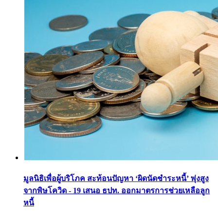
มูลนิธิเพื่อผู้บริโภค สะท้อนปัญหา ‘ผิดนัดชำระหนี้’ พุ่งสูง
จากพิษโควิด - 19 เสนอ ธปท. ออกมาตรการช่วยเหลือลูก
หนี้