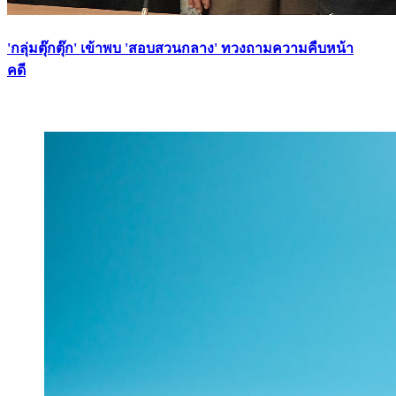
'กลุ่มตุ๊กตุ๊ก' เข้าพบ 'สอบสวนกลาง' ทวงถามความคืบหน้า
คดี