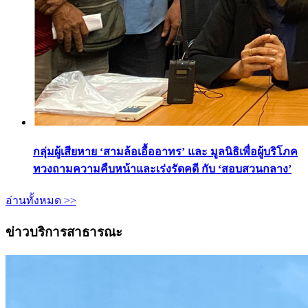
กลุ่มผู้เสียหาย ‘สามล้อเอื้ออาทร’ และ มูลนิธิเพื่อผู้บริโภค
ทวงถามความคืบหน้าและเร่งรัดคดี กับ ‘สอบสวนกลาง’
อ่านทั้งหมด >>
ข่าวบริการสาธารณะ