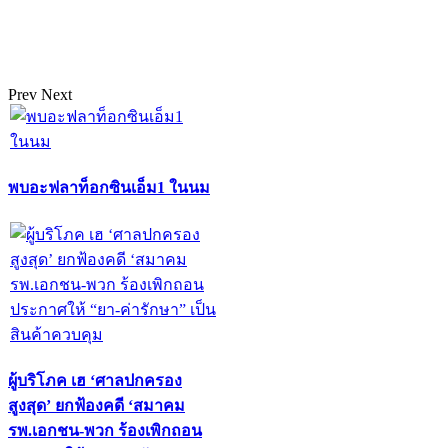
Prev
Next
พบอะฟลาท็อกซินเอ็ม1 ในนม
ผู้บริโภค เฮ ‘ศาลปกครอง
สูงสุด’ ยกฟ้องคดี ‘สมาคม
รพ.เอกชน-พวก ร้องเพิกถอน