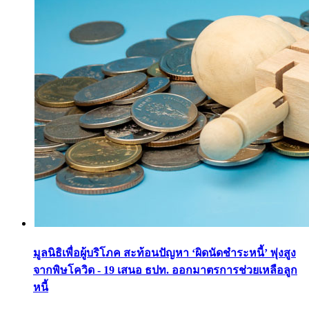
มูลนิธิเพื่อผู้บริโภค สะท้อนปัญหา ‘ผิดนัดชำระหนี้’ พุ่งสูง
จากพิษโควิด - 19 เสนอ ธปท. ออกมาตรการช่วยเหลือลูก
หนี้