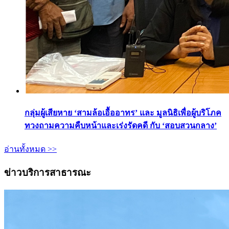
กลุ่มผู้เสียหาย ‘สามล้อเอื้ออาทร’ และ มูลนิธิเพื่อผู้บริโภค
ทวงถามความคืบหน้าและเร่งรัดคดี กับ ‘สอบสวนกลาง’
อ่านทั้งหมด >>
ข่าวบริการสาธารณะ