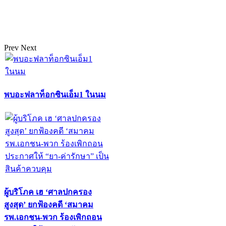
Prev
Next
พบอะฟลาท็อกซินเอ็ม1 ในนม
ผู้บริโภค เฮ ‘ศาลปกครอง
สูงสุด’ ยกฟ้องคดี ‘สมาคม
รพ.เอกชน-พวก ร้องเพิกถอน