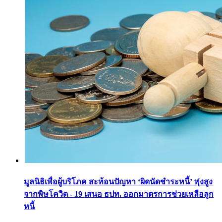
มูลนิธิเพื่อผู้บริโภค สะท้อนปัญหา ‘ผิดนัดชำระหนี้’ พุ่งสูง
จากพิษโควิด - 19 เสนอ ธปท. ออกมาตรการช่วยเหลือลูก
หนี้