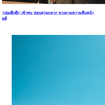
'กลุ่มตุ๊กตุ๊ก' เข้าพบ 'สอบสวนกลาง' ทวงถามความคืบหน้า
คดี