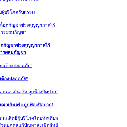
ผู้บริโภครับกรรม
็อกกัญชาช่วงสุญญากาศไร้
หารผสมกัญชา
ียนต้องปลอดภัย”
ฆษณาเกินจริง ถูกฟ้องปิดปาก!