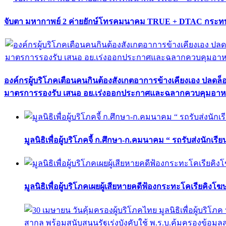
จับตา มหากาพย์ 2 ค่ายยักษ์โทรคมนาคม TRUE + DTAC กระทบ
องค์กรผู้บริโภคเตือนคนกินต้องสังเกตอาการข้างเคียงเอง ปลดล
มาตรการรองรับ เสนอ อย.เร่งออกประกาศและฉลากควบคุมอา
มูลนิธิเพื่อผู้บริโภคจี้ ก.ศึกษา-ก.คมนาคม “ รถรับส่งนักเร
มูลนิธิเพื่อผู้บริโภคเผยผู้เสียหายคดีฟ้องกระทะโคเรียคิงโ