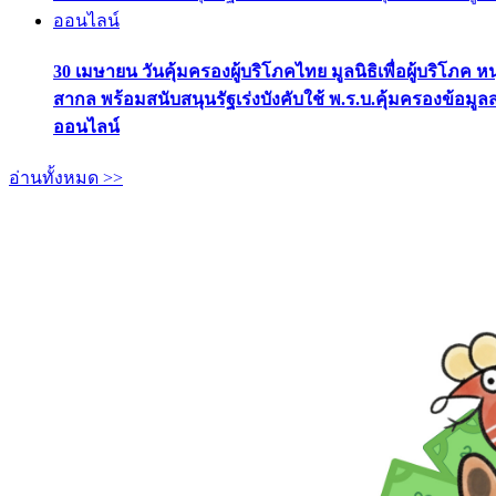
30 เมษายน วันคุ้มครองผู้บริโภคไทย มูลนิธิเพื่อผู้บริโภค ห
สากล พร้อมสนับสนุนรัฐเร่งบังคับใช้ พ.ร.บ.คุ้มครองข้อมู
ออนไลน์
อ่านทั้งหมด >>