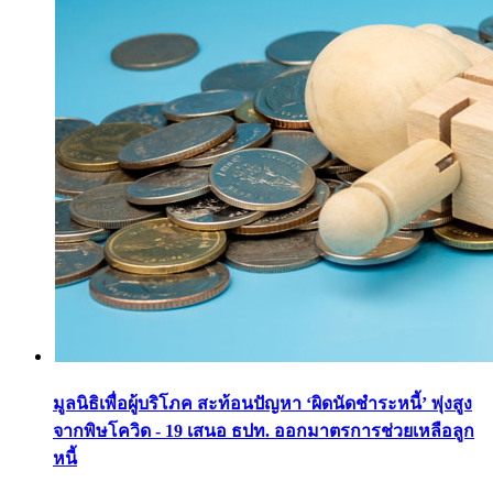
มูลนิธิเพื่อผู้บริโภค สะท้อนปัญหา ‘ผิดนัดชำระหนี้’ พุ่งสูง
จากพิษโควิด - 19 เสนอ ธปท. ออกมาตรการช่วยเหลือลูก
หนี้