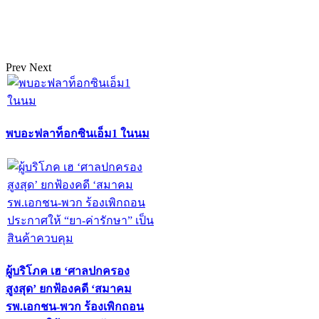
Prev
Next
พบอะฟลาท็อกซินเอ็ม1 ในนม
ผู้บริโภค เฮ ‘ศาลปกครอง
สูงสุด’ ยกฟ้องคดี ‘สมาคม
รพ.เอกชน-พวก ร้องเพิกถอน