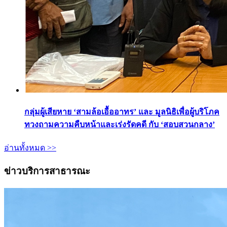
กลุ่มผู้เสียหาย ‘สามล้อเอื้ออาทร’ และ มูลนิธิเพื่อผู้บริโภค
ทวงถามความคืบหน้าและเร่งรัดคดี กับ ‘สอบสวนกลาง’
อ่านทั้งหมด >>
ข่าวบริการสาธารณะ