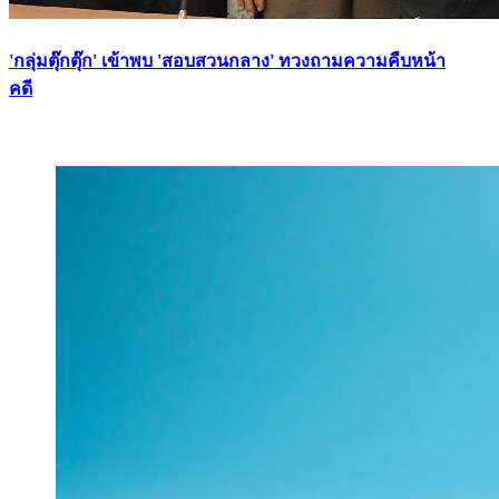
'กลุ่มตุ๊กตุ๊ก' เข้าพบ 'สอบสวนกลาง' ทวงถามความคืบหน้า
คดี