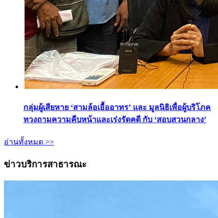
กลุ่มผู้เสียหาย ‘สามล้อเอื้ออาทร’ และ มูลนิธิเพื่อผู้บริโภค
ทวงถามความคืบหน้าและเร่งรัดคดี กับ ‘สอบสวนกลาง’
อ่านทั้งหมด >>
ข่าวบริการสาธารณะ