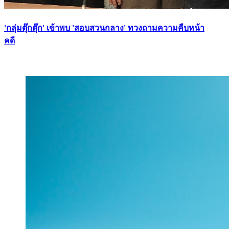
'กลุ่มตุ๊กตุ๊ก' เข้าพบ 'สอบสวนกลาง' ทวงถามความคืบหน้า
คดี