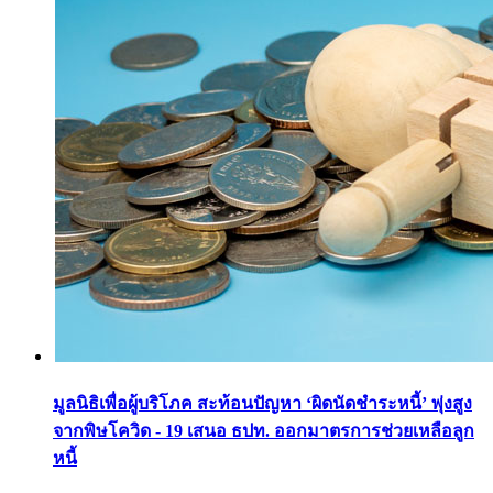
มูลนิธิเพื่อผู้บริโภค สะท้อนปัญหา ‘ผิดนัดชำระหนี้’ พุ่งสูง
จากพิษโควิด - 19 เสนอ ธปท. ออกมาตรการช่วยเหลือลูก
หนี้