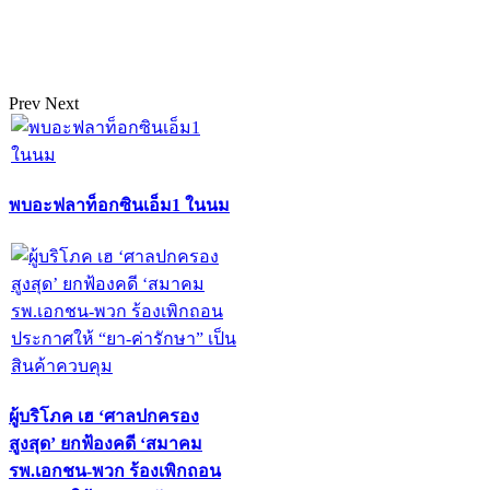
Prev
Next
พบอะฟลาท็อกซินเอ็ม1 ในนม
ผู้บริโภค เฮ ‘ศาลปกครอง
สูงสุด’ ยกฟ้องคดี ‘สมาคม
รพ.เอกชน-พวก ร้องเพิกถอน