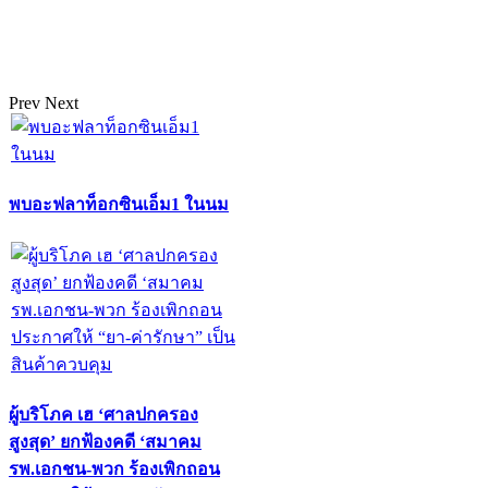
Prev
Next
พบอะฟลาท็อกซินเอ็ม1 ในนม
ผู้บริโภค เฮ ‘ศาลปกครอง
สูงสุด’ ยกฟ้องคดี ‘สมาคม
รพ.เอกชน-พวก ร้องเพิกถอน