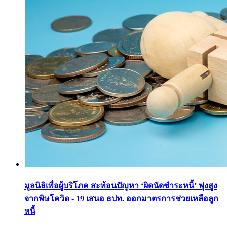
มูลนิธิเพื่อผู้บริโภค สะท้อนปัญหา ‘ผิดนัดชำระหนี้’ พุ่งสูง
จากพิษโควิด - 19 เสนอ ธปท. ออกมาตรการช่วยเหลือลูก
หนี้