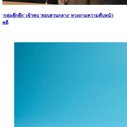
'กลุ่มตุ๊กตุ๊ก' เข้าพบ 'สอบสวนกลาง' ทวงถามความคืบหน้า
คดี