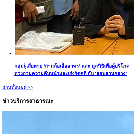
กลุ่มผู้เสียหาย ‘สามล้อเอื้ออาทร’ และ มูลนิธิเพื่อผู้บริโภค
ทวงถามความคืบหน้าและเร่งรัดคดี กับ ‘สอบสวนกลาง’
อ่านทั้งหมด >>
ข่าวบริการสาธารณะ