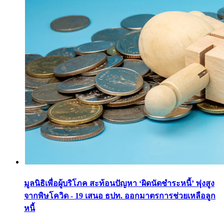
มูลนิธิเพื่อผู้บริโภค สะท้อนปัญหา ‘ผิดนัดชำระหนี้’ พุ่งสูง
จากพิษโควิด - 19 เสนอ ธปท. ออกมาตรการช่วยเหลือลูก
หนี้