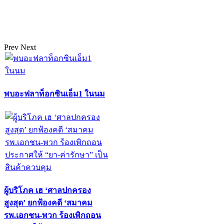
Prev
Next
พบอะฟลาท็อกซินเอ็ม1 ในนม
ผู้บริโภค เฮ ‘ศาลปกครอง
สูงสุด’ ยกฟ้องคดี ‘สมาคม
รพ.เอกชน-พวก ร้องเพิกถอน