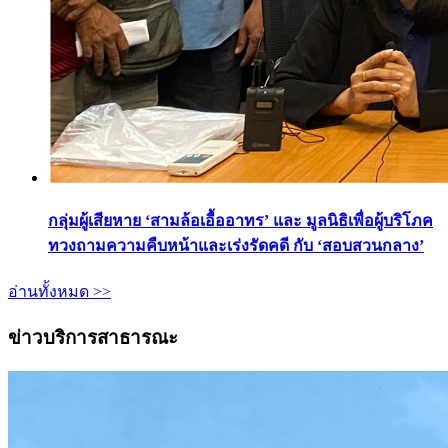
กลุ่มผู้เสียหาย ‘สามล้อเอื้ออาทร’ และ มูลนิธิเพื่อผู้บริโภค
ทวงถามความคืบหน้าและเร่งรัดคดี กับ ‘สอบสวนกลาง’
อ่านทั้งหมด >>
ข่าวบริการสาธารณะ