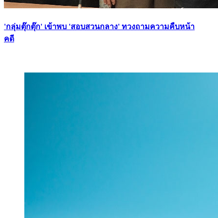
'กลุ่มตุ๊กตุ๊ก' เข้าพบ 'สอบสวนกลาง' ทวงถามความคืบหน้า
คดี