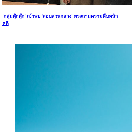
'กลุ่มตุ๊กตุ๊ก' เข้าพบ 'สอบสวนกลาง' ทวงถามความคืบหน้า
คดี