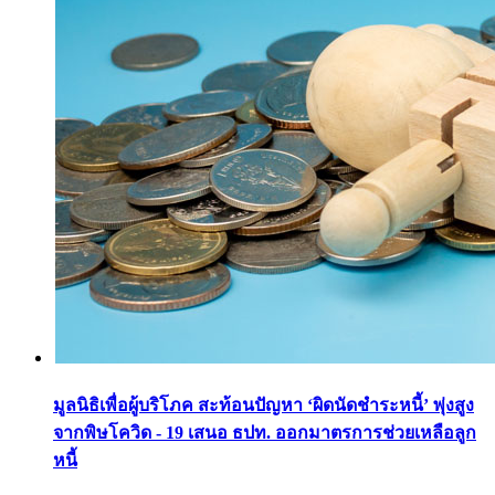
มูลนิธิเพื่อผู้บริโภค สะท้อนปัญหา ‘ผิดนัดชำระหนี้’ พุ่งสูง
จากพิษโควิด - 19 เสนอ ธปท. ออกมาตรการช่วยเหลือลูก
หนี้