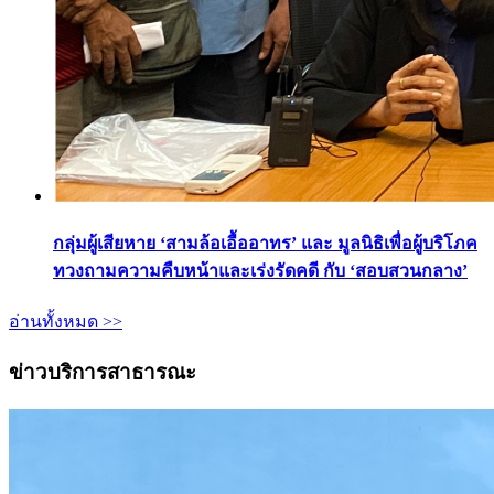
กลุ่มผู้เสียหาย ‘สามล้อเอื้ออาทร’ และ มูลนิธิเพื่อผู้บริโภค
ทวงถามความคืบหน้าและเร่งรัดคดี กับ ‘สอบสวนกลาง’
อ่านทั้งหมด >>
ข่าวบริการสาธารณะ