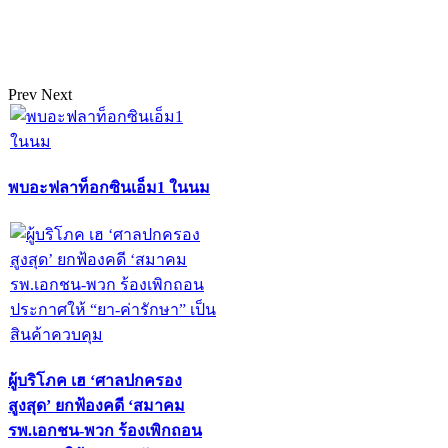
Prev
Next
พบอะฟลาท็อกซินเอ็ม1 ในนม
ผู้บริโภค เฮ ‘ศาลปกครอง
สูงสุด’ ยกฟ้องคดี ‘สมาคม
รพ.เอกชน-พวก ร้องเพิกถอน