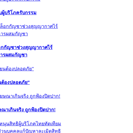
ผู้บริโภครับกรรม
็อกกัญชาช่วงสุญญากาศไร้
หารผสมกัญชา
ียนต้องปลอดภัย”
ฆษณาเกินจริง ถูกฟ้องปิดปาก!