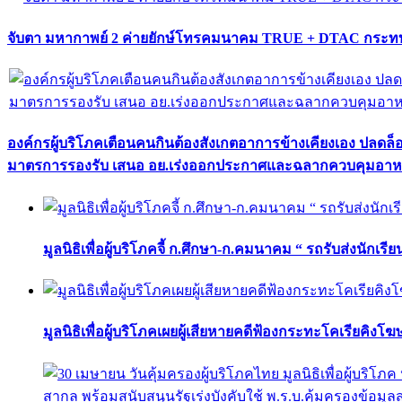
จับตา มหากาพย์ 2 ค่ายยักษ์โทรคมนาคม TRUE + DTAC กระทบ
องค์กรผู้บริโภคเตือนคนกินต้องสังเกตอาการข้างเคียงเอง ปลดล
มาตรการรองรับ เสนอ อย.เร่งออกประกาศและฉลากควบคุมอา
มูลนิธิเพื่อผู้บริโภคจี้ ก.ศึกษา-ก.คมนาคม “ รถรับส่งนักเร
มูลนิธิเพื่อผู้บริโภคเผยผู้เสียหายคดีฟ้องกระทะโคเรียคิงโ