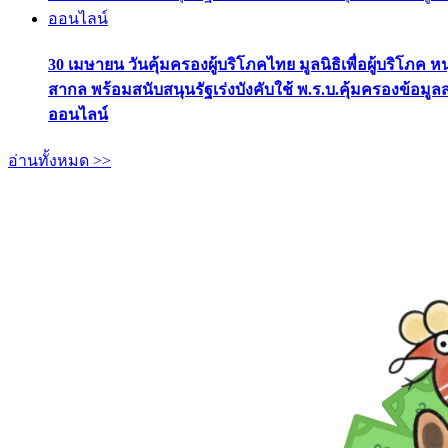
30 เมษายน วันคุ้มครองผู้บริโภคไทย มูลนิธิเพื่อผู้บริโภค ห
สากล พร้อมสนับสนุนรัฐเร่งบังคับใช้ พ.ร.บ.คุ้มครองข้อมู
ออนไลน์
อ่านทั้งหมด >>