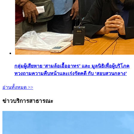
กลุ่มผู้เสียหาย ‘สามล้อเอื้ออาทร’ และ มูลนิธิเพื่อผู้บริโภค
ทวงถามความคืบหน้าและเร่งรัดคดี กับ ‘สอบสวนกลาง’
อ่านทั้งหมด >>
ข่าวบริการสาธารณะ