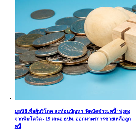
มูลนิธิเพื่อผู้บริโภค สะท้อนปัญหา ‘ผิดนัดชำระหนี้’ พุ่งสูง
จากพิษโควิด - 19 เสนอ ธปท. ออกมาตรการช่วยเหลือลูก
หนี้