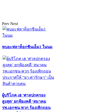
Prev
Next
พบอะฟลาท็อกซินเอ็ม1 ในนม
ผู้บริโภค เฮ ‘ศาลปกครอง
สูงสุด’ ยกฟ้องคดี ‘สมาคม
รพ.เอกชน-พวก ร้องเพิกถอน