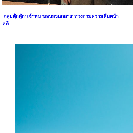
'กลุ่มตุ๊กตุ๊ก' เข้าพบ 'สอบสวนกลาง' ทวงถามความคืบหน้า
คดี