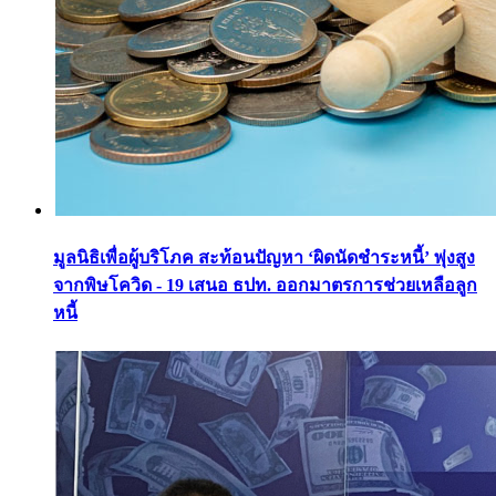
มูลนิธิเพื่อผู้บริโภค สะท้อนปัญหา ‘ผิดนัดชำระหนี้’ พุ่งสูง
จากพิษโควิด - 19 เสนอ ธปท. ออกมาตรการช่วยเหลือลูก
หนี้