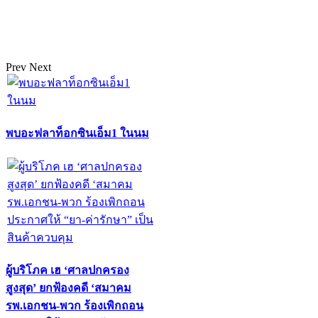
Prev
Next
พบอะฟลาท็อกซินเอ็ม1 ในนม
ผู้บริโภค เฮ ‘ศาลปกครอง
สูงสุด’ ยกฟ้องคดี ‘สมาคม
รพ.เอกชน-พวก ร้องเพิกถอน