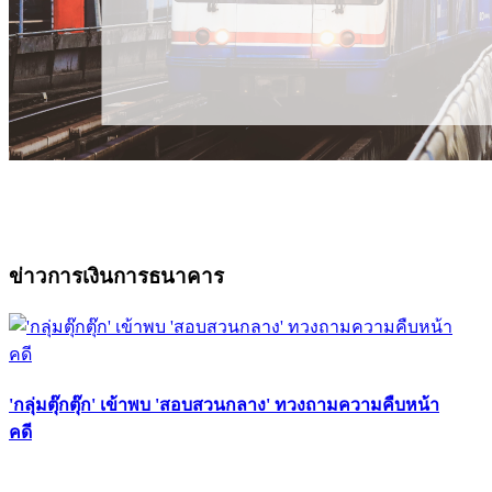
ข่าวการเงินการธนาคาร
'กลุ่มตุ๊กตุ๊ก' เข้าพบ 'สอบสวนกลาง' ทวงถามความคืบหน้า
คดี