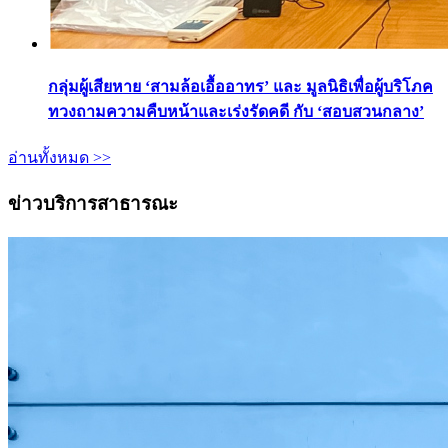
กลุ่มผู้เสียหาย ‘สามล้อเอื้ออาทร’ และ มูลนิธิเพื่อผู้บริโภค
ทวงถามความคืบหน้าและเร่งรัดคดี กับ ‘สอบสวนกลาง’
อ่านทั้งหมด >>
ข่าวบริการสาธารณะ