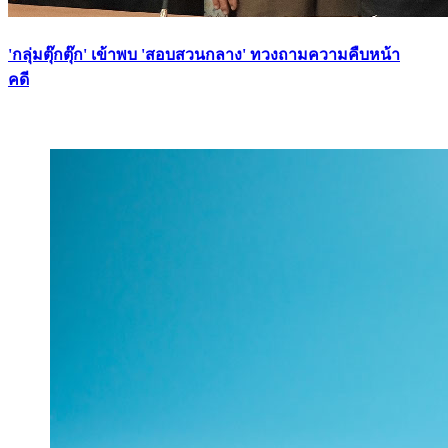
'กลุ่มตุ๊กตุ๊ก' เข้าพบ 'สอบสวนกลาง' ทวงถามความคืบหน้า
คดี