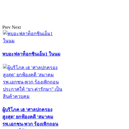
Prev
Next
พบอะฟลาท็อกซินเอ็ม1 ในนม
ผู้บริโภค เฮ ‘ศาลปกครอง
สูงสุด’ ยกฟ้องคดี ‘สมาคม
รพ.เอกชน-พวก ร้องเพิกถอน