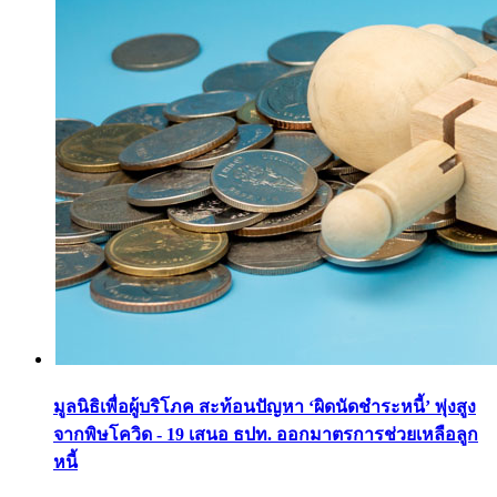
มูลนิธิเพื่อผู้บริโภค สะท้อนปัญหา ‘ผิดนัดชำระหนี้’ พุ่งสูง
จากพิษโควิด - 19 เสนอ ธปท. ออกมาตรการช่วยเหลือลูก
หนี้