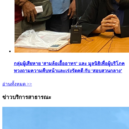
กลุ่มผู้เสียหาย ‘สามล้อเอื้ออาทร’ และ มูลนิธิเพื่อผู้บริโภค
ทวงถามความคืบหน้าและเร่งรัดคดี กับ ‘สอบสวนกลาง’
อ่านทั้งหมด >>
ข่าวบริการสาธารณะ