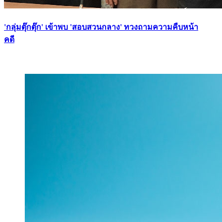
'กลุ่มตุ๊กตุ๊ก' เข้าพบ 'สอบสวนกลาง' ทวงถามความคืบหน้า
คดี