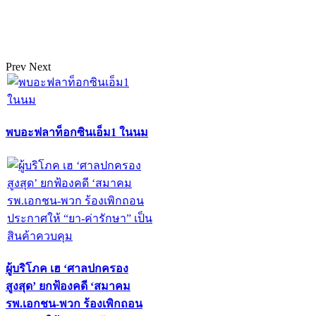
Prev
Next
พบอะฟลาท็อกซินเอ็ม1 ในนม
ผู้บริโภค เฮ ‘ศาลปกครอง
สูงสุด’ ยกฟ้องคดี ‘สมาคม
รพ.เอกชน-พวก ร้องเพิกถอน