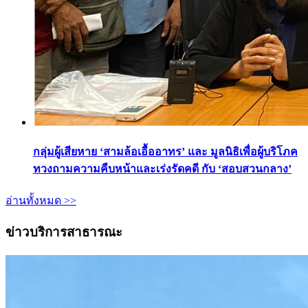
กลุ่มผู้เสียหาย ‘สามล้อเอื้ออาทร’ และ มูลนิธิเพื่อผู้บริโภค
ทวงถามความคืบหน้าและเร่งรัดคดี กับ ‘สอบสวนกลาง’
อ่านทั้งหมด >>
ข่าวบริการสาธารณะ