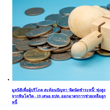
มูลนิธิเพื่อผู้บริโภค สะท้อนปัญหา ‘ผิดนัดชำระหนี้’ พุ่งสูง
จากพิษโควิด - 19 เสนอ ธปท. ออกมาตรการช่วยเหลือลูก
หนี้